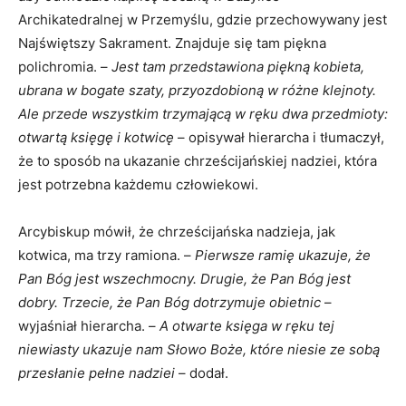
Archikatedralnej w Przemyślu, gdzie przechowywany jest
Najświętszy Sakrament. Znajduje się tam piękna
polichromia. –
Jest tam przedstawiona piękną kobieta,
ubrana w bogate szaty, przyozdobioną w różne klejnoty.
Ale przede wszystkim trzymającą w ręku dwa przedmioty:
otwartą księgę i kotwicę
– opisywał hierarcha i tłumaczył,
że to sposób na ukazanie chrześcijańskiej nadziei, która
jest potrzebna każdemu człowiekowi.
Arcybiskup mówił, że chrześcijańska nadzieja, jak
kotwica, ma trzy ramiona. –
Pierwsze ramię ukazuje, że
Pan Bóg jest wszechmocny. Drugie, że Pan Bóg jest
dobry. Trzecie, że Pan Bóg dotrzymuje obietnic
–
wyjaśniał hierarcha. –
A otwarte księga w ręku tej
niewiasty ukazuje nam Słowo Boże, które niesie ze sobą
przesłanie pełne nadziei
– dodał.