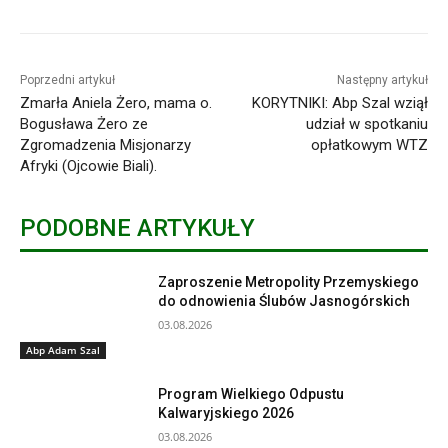
Poprzedni artykuł
Następny artykuł
Zmarła Aniela Żero, mama o.
KORYTNIKI: Abp Szal wziął
Bogusława Żero ze
udział w spotkaniu
Zgromadzenia Misjonarzy
opłatkowym WTZ
Afryki (Ojcowie Biali).
PODOBNE ARTYKUŁY
Zaproszenie Metropolity Przemyskiego
do odnowienia Ślubów Jasnogórskich
03.08.2026
Abp Adam Szal
Program Wielkiego Odpustu
Kalwaryjskiego 2026
03.08.2026