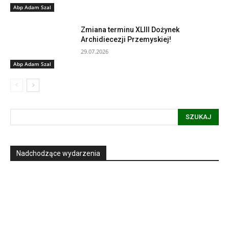
Abp Adam Szal
Zmiana terminu XLIII Dożynek
Archidiecezji Przemyskiej!
29.07.2026
Abp Adam Szal
SZUKAJ
Nadchodzące wydarzenia
Informacja dot. funkcjonowania Sądu
Metropolitalnego