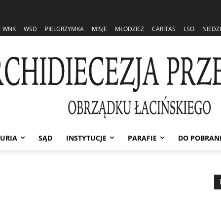
WNK
WSD
PIELGRZYMKA
MISJE
MŁODZIEŻ
CARITAS
LSO
NIEDZ
URIA
SĄD
INSTYTUCJE
PARAFIE
DO POBRAN