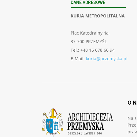
DANE ADRESOWE
KURIA METROPOLITALNA
Plac Katedralny 4a,
37-700 PRZEMYŚL
Tel.: +48 16 678 66 94
E-Mail:
kuria@przemyska.pl
O 
Na s
Prze
praw