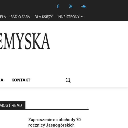
IELA
RADIO FARA
DLA KSIĘŻY
INNE STRONY
IA
KONTAKT
MOST READ
Zaproszenie na obchody 70.
rocznicy Jasnogórskich