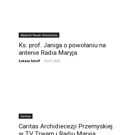
Wydział Nauki Katolickiej
Ks. prof. Janiga o powołaniu na
antenie Radia Maryja
Łukasz Sztolf
-
16.01.2026
Caritas
Caritas Archidiecezji Przemyskiej
w TV Trwam i Radiu Maryja