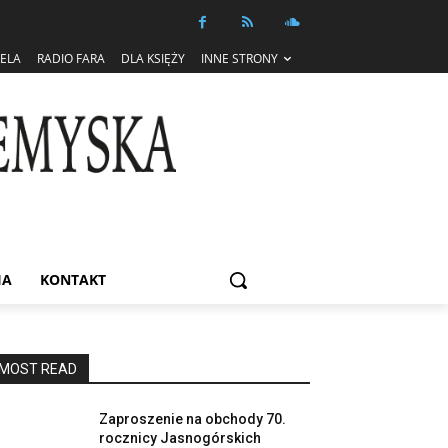
IELA
RADIO FARA
DLA KSIĘŻY
INNE STRONY
IA
KONTAKT
MOST READ
Zaproszenie na obchody 70.
rocznicy Jasnogórskich