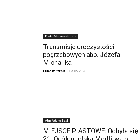
Kuria Metropolitalna
Transmisje uroczystości
pogrzebowych abp. Józefa
Michalika
Łukasz Sztolf
-
08.05.2026
Abp Adam Szal
MIEJSCE PIASTOWE: Odbyła się
21. Ogólnopolska Modlitwa o