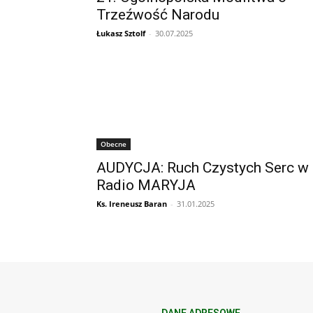
Trzeźwość Narodu
Łukasz Sztolf
-
30.07.2025
Obecne
AUDYCJA: Ruch Czystych Serc w
Radio MARYJA
Ks. Ireneusz Baran
-
31.01.2025
DANE ADRESOWE