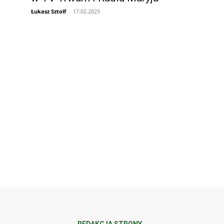
Łukasz Sztolf
-
17.02.2025
REDAKCJA STRONY