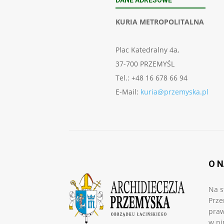
KURIA METROPOLITALNA
Plac Katedralny 4a,
37-700 PRZEMYŚL
Tel.: +48 16 678 66 94
E-Mail:
kuria@przemyska.pl
O 
Na s
Prze
praw
w ni