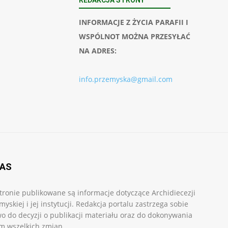
INFORMACJE Z ŻYCIA PARAFII I
WSPÓLNOT MOŻNA PRZESYŁAĆ
NA ADRES:
info.przemyska@gmail.com
NAS
tronie publikowane są informacje dotyczące Archidiecezji
myskiej i jej instytucji. Redakcja portalu zastrzega sobie
o do decyzji o publikacji materiału oraz do dokonywania
m wszelkich zmian.