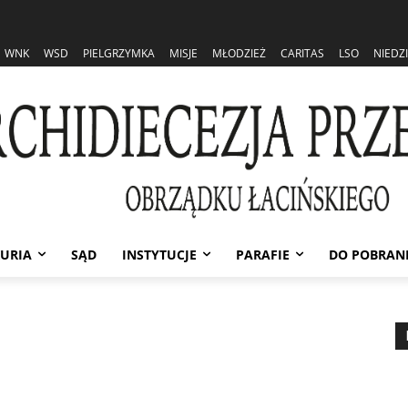
WNK
WSD
PIELGRZYMKA
MISJE
MŁODZIEŻ
CARITAS
LSO
NIEDZ
URIA
SĄD
INSTYTUCJE
PARAFIE
DO POBRAN