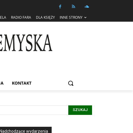
IELA
RADIO FARA
DLA KSIĘŻY
INNE STRONY
IA
KONTAKT
SZUKAJ
Nadchodzące wydarzenia