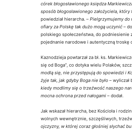
córek błogosławionego księdza Markiewicz
sposób błogosławionego założyciela, który
powiedział hierarcha. –
Pielgrzymujemy do m
ofiary za Polskę tak dużo mogą uczynić
– do
polskiego społeczeństwa, do podniesienie z
pojednanie narodowe i autentyczną troskę 
Kaznodzieja powtarzał za bł. ks. Markiewic
się od Boga”, co dotyka wielu Polaków, szc
modlą się, nie przystępują do spowiedzi i K
żyje tak, jak gdyby Boga nie było
– wyliczał 
kiedy modlimy się o trzeźwość naszego na
mocna ochrona przed nałogami
– dodał.
Jak wskazał hierarcha, bez Kościoła i rodzi
wolnych wewnętrznie, szczęśliwych, trzeźw
ojczyzny, w której coraz głośniej słychać 