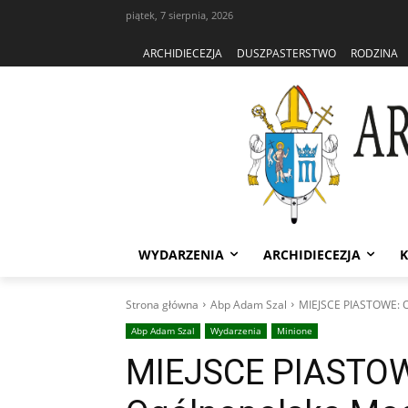
piątek, 7 sierpnia, 2026
ARCHIDIECEZJA
DUSZPASTERSTWO
RODZINA
WYDARZENIA
ARCHIDIECEZJA
K
Strona główna
Abp Adam Szal
MIEJSCE PIASTOWE: O
Abp Adam Szal
Wydarzenia
Minione
MIEJSCE PIASTOWE