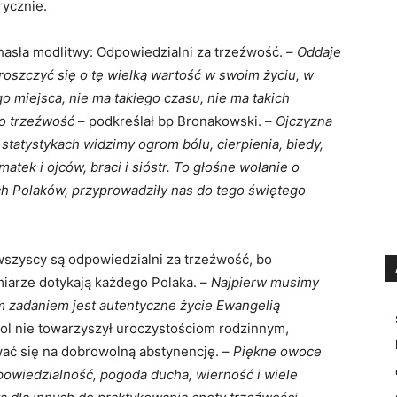
rycznie.
hasła modlitwy: Odpowiedzialni za trzeźwość. –
Oddaje
szczyć się o tę wielką wartość w swoim życiu, w
go miejsca, nie ma takiego czasu, nie ma takich
 o trzeźwość
– podkreślał bp Bronakowski. –
Ojczyzna
statystykach widzimy ogrom bólu, cierpienia, biedy,
matek i ojców, braci i sióstr. To głośne wołanie o
ych Polaków, przyprowadziły nas do tego świętego
wszyscy są odpowiedzialni za trzeźwość, bo
arze dotykają każdego Polaka. –
Najpierw musimy
zadaniem jest autentyczne życie Ewangelią
hol nie towarzyszył uroczystościom rodzinnym,
ać się na dobrowolną abstynencję. –
Piękne owoce
powiedzialność, pogoda ducha, wierność i wiele