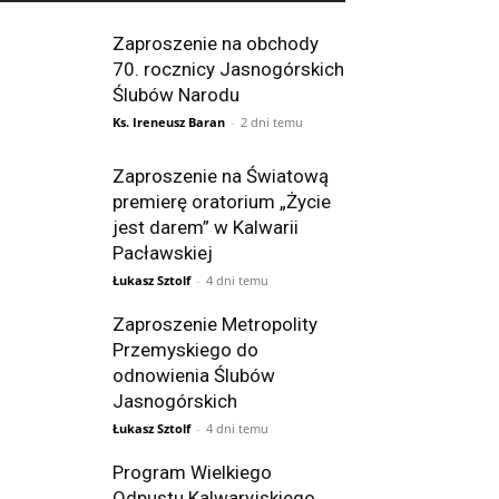
Zaproszenie na obchody
70. rocznicy Jasnogórskich
Ślubów Narodu
Ks. Ireneusz Baran
-
2 dni temu
Zaproszenie na Światową
premierę oratorium „Życie
jest darem” w Kalwarii
Pacławskiej
Łukasz Sztolf
-
4 dni temu
Zaproszenie Metropolity
Przemyskiego do
odnowienia Ślubów
Jasnogórskich
Łukasz Sztolf
-
4 dni temu
Program Wielkiego
Odpustu Kalwaryjskiego