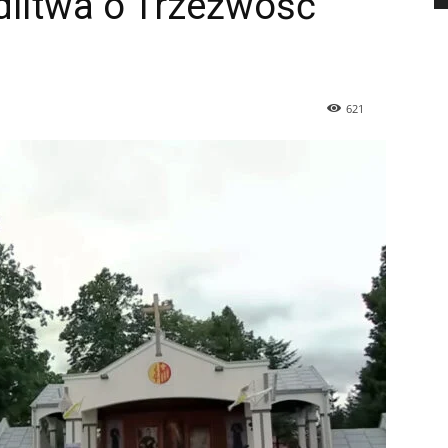
litwa o Trzeźwość
621