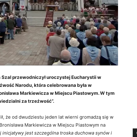
m Szal przewodniczył uroczystej Eucharystii w
eźwość Narodu, która celebrowana była w
 Bronisława Markiewicza w Miejscu Piastowym. W tym
iedzialni za trzeźwość”.
ł, że od dwudziestu jeden lat wierni gromadzą się w
s. Bronisława Markiewicza w Miejscu Piastowym na
j inicjatywy jest szczególna troska duchowa synów i