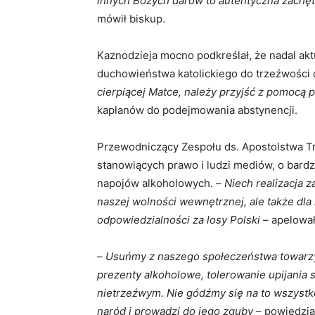
innych Bożych darów to autentyczna zachęt
mówił biskup.
Kaznodzieja mocno podkreślał, że nadal akt
duchowieństwa katolickiego do trzeźwości 
cierpiącej Matce, należy przyjść z pomocą p
kapłanów do podejmowania abstynencji.
Przewodniczący Zespołu ds. Apostolstwa T
stanowiących prawo i ludzi mediów, o bard
napojów alkoholowych. –
Niech realizacja z
naszej wolności wewnętrznej, ale także dl
odpowiedzialności za losy Polski
– apelował
–
Usuńmy z naszego społeczeństwa towarzy
prezenty alkoholowe, tolerowanie upijania 
nietrzeźwym. Nie gódźmy się na to wszystk
naród i prowadzi do jego zguby
– powiedzia