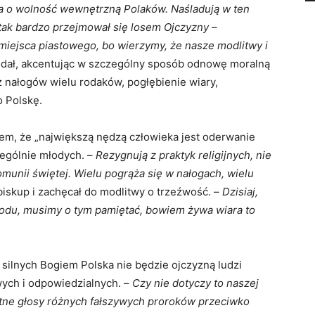
a o wolność wewnętrzną Polaków. Naśladują w ten
 tak bardzo przejmował się losem Ojczyzny
–
iejsca piastowego, bo wierzymy, że nasze modlitwy i
dał, akcentując w szczególny sposób odnowę moralną
 nałogów wielu rodaków, pogłębienie wiary,
o Polskę.
zem, że „największą nędzą człowieka jest oderwanie
zególnie młodych. –
Rezygnują z praktyk religijnych, nie
omunii świętej. Wielu pogrąża się w nałogach, wielu
biskup i zachęcał do modlitwy o trzeźwość. –
Dzisiaj,
rodu, musimy o tym pamiętać, bowiem żywa wiara to
n silnych Bogiem Polska nie będzie ojczyzną ludzi
ych i odpowiedzialnych. –
Czy nie dotyczy to naszej
butne głosy różnych fałszywych proroków przeciwko