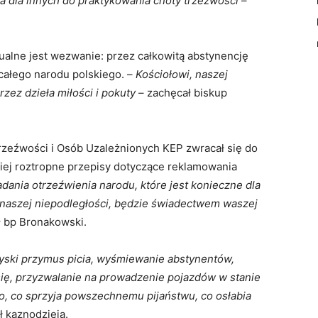
a dla innych do praktykowania cnoty trzeźwości
–
ualne jest wezwanie: przez całkowitą abstynencję
całego narodu polskiego. –
Kościołowi, naszej
rzez dzieła miłości i pokuty
– zachęcał biskup
rzeźwości i Osób Uzależnionych KEP zwracał się do
ziej roztropne przepisy dotyczące reklamowania
adania otrzeźwienia narodu, które jest konieczne dla
a naszej niepodległości, będzie świadectwem waszej
 bp Bronakowski.
ski przymus picia, wyśmiewanie abstynentów,
się, przyzwalanie na prowadzenie pojazdów w stanie
o, co sprzyja powszechnemu pijaństwu, co osłabia
ł kaznodzieja.