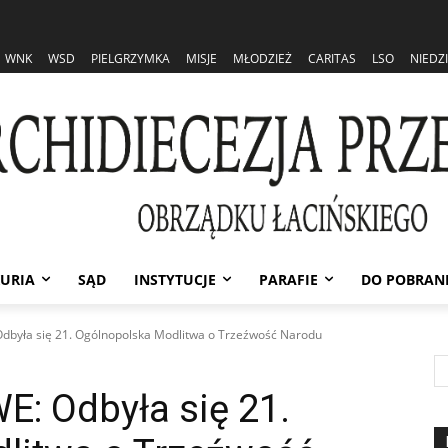
WNK
WSD
PIELGRZYMKA
MISJE
MŁODZIEŻ
CARITAS
LSO
NIEDZ
URIA
SĄD
INSTYTUCJE
PARAFIE
DO POBRAN
dbyła się 21. Ogólnopolska Modlitwa o Trzeźwość Narodu
: Odbyła się 21.