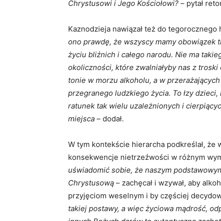
Chrystusowi i Jego Kościołowi?
– pytał reto
Kaznodzieja nawiązał też do tegorocznego 
ono prawdę, że wszyscy mamy obowiązek tro
życiu bliźnich i całego narodu. Nie ma takie
okoliczności, które zwalniałyby nas z troski
tonie w morzu alkoholu, a w przerażających 
przegranego ludzkiego życia. To łzy dzieci, 
ratunek tak wielu uzależnionych i cierpiąc
miejsca
– dodał.
W tym kontekście hierarcha podkreślał, że 
konsekwencje nietrzeźwości w różnym wymi
uświadomić sobie, że naszym podstawowym 
Chrystusową
– zachęcał i wzywał, aby alko
przyjęciom weselnym i by częściej decydow
takiej postawy, a więc życiowa mądrość, od