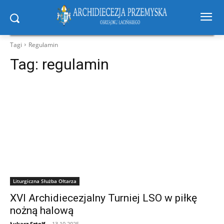
Tagi
Regulamin
Tag:
regulamin
Liturgiczna Służba Ołtarza
XVI Archidiecezjalny Turniej LSO w piłkę
nożną halową
Łukasz Sztolf
-
13.10.2025