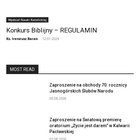
Wydział Nauki Katolickiej
Konkurs Biblijny – REGULAMIN
Ks. Ireneusz Baran
-
12.01.2024
MOST READ
Zaproszenie na obchody 70. rocznicy
Jasnogórskich Ślubów Narodu
05.08.2026
Zaproszenie na Światową premierę
oratorium „Życie jest darem” w Kalwarii
Pacławskiej
03.08.2026