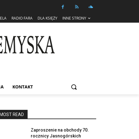
IELA
RADIO FARA
DLA KSIĘŻY
INNE STRONY
IA
KONTAKT
MOST READ
Zaproszenie na obchody 70.
rocznicy Jasnogórskich