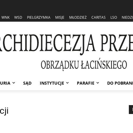
WNK
WSD
PIELGRZYMKA
MISJE
MŁODZIEŻ
CARITAS
LSO
NIEDZ
URIA
SĄD
INSTYTUCJE
PARAFIE
DO POBRAN
cji