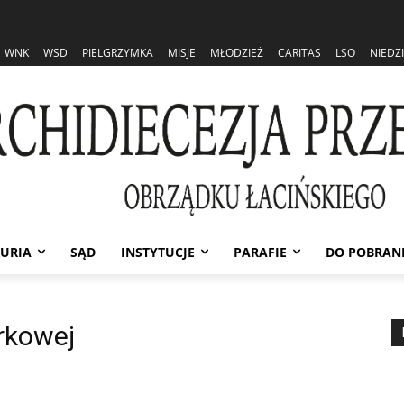
WNK
WSD
PIELGRZYMKA
MISJE
MŁODZIEŻ
CARITAS
LSO
NIEDZ
URIA
SĄD
INSTYTUCJE
PARAFIE
DO POBRAN
rkowej