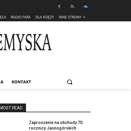
IELA
RADIO FARA
DLA KSIĘŻY
INNE STRONY
IA
KONTAKT
MOST READ
Zaproszenie na obchody 70.
rocznicy Jasnogórskich