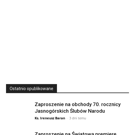
podkarpackie 37-700 Polska
23
SIERPNIA, 2026
23 Niedz., 2026 00:00
Ostatnio opublikowane
Zaproszenie na obchody 70. rocznicy
Jasnogórskich Ślubów Narodu
Ks. Ireneusz Baran
-
3 dni temu
Zaproszenie na Światową premierę