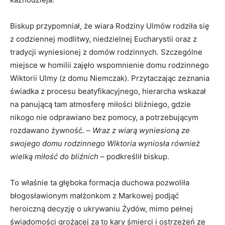
Biskup przypomniał, że wiara Rodziny Ulmów rodziła się
z codziennej modlitwy, niedzielnej Eucharystii oraz z
tradycji wyniesionej z domów rodzinnych. Szczególne
miejsce w homilii zajęło wspomnienie domu rodzinnego
Wiktorii Ulmy (z domu Niemczak). Przytaczając zeznania
świadka z procesu beatyfikacyjnego, hierarcha wskazał
na panującą tam atmosferę miłości bliźniego, gdzie
nikogo nie odprawiano bez pomocy, a potrzebującym
rozdawano żywność. –
Wraz z wiarą wyniesioną ze
swojego domu rodzinnego Wiktoria wyniosła również
wielką miłość do bliźnich
– podkreślił biskup.
To właśnie ta głęboka formacja duchowa pozwoliła
błogosławionym małżonkom z Markowej podjąć
heroiczną decyzję o ukrywaniu Żydów, mimo pełnej
świadomości grożącej za to kary śmierci i ostrzeżeń ze