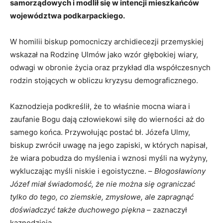
samorządowych i modlił się w intencji mieszkańców
województwa podkarpackiego.
W homilii biskup pomocniczy archidiecezji przemyskiej
wskazał na Rodzinę Ulmów jako wzór głębokiej wiary,
odwagi w obronie życia oraz przykład dla współczesnych
rodzin stojących w obliczu kryzysu demograficznego.
Kaznodzieja podkreślił, że to właśnie mocna wiara i
zaufanie Bogu dają człowiekowi siłę do wierności aż do
samego końca. Przywołując postać bł. Józefa Ulmy,
biskup zwrócił uwagę na jego zapiski, w których napisał,
że wiara pobudza do myślenia i wznosi myśli na wyżyny,
wykluczając myśli niskie i egoistyczne. –
Błogosławiony
Józef miał świadomość, że nie można się ograniczać
tylko do tego, co ziemskie, zmysłowe, ale zapragnąć
doświadczyć także duchowego piękna
– zaznaczył
kaznodzieja.