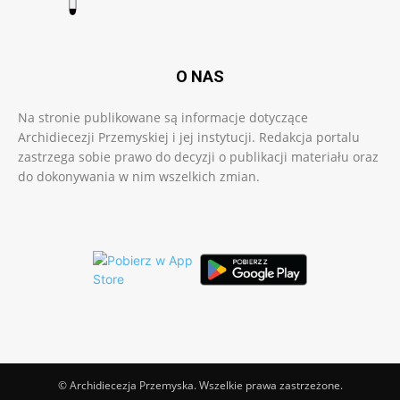
O NAS
Na stronie publikowane są informacje dotyczące
Archidiecezji Przemyskiej i jej instytucji. Redakcja portalu
zastrzega sobie prawo do decyzji o publikacji materiału oraz
do dokonywania w nim wszelkich zmian.
© Archidiecezja Przemyska. Wszelkie prawa zastrzeżone.