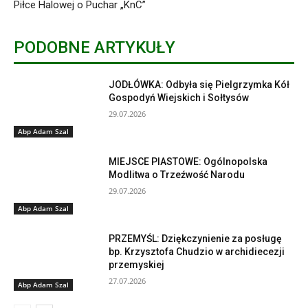
Piłce Halowej o Puchar „KnC”
PODOBNE ARTYKUŁY
JODŁÓWKA: Odbyła się Pielgrzymka Kół
Gospodyń Wiejskich i Sołtysów
29.07.2026
Abp Adam Szal
MIEJSCE PIASTOWE: Ogólnopolska
Modlitwa o Trzeźwość Narodu
29.07.2026
Abp Adam Szal
PRZEMYŚL: Dziękczynienie za posługę
bp. Krzysztofa Chudzio w archidiecezji
przemyskiej
27.07.2026
Abp Adam Szal