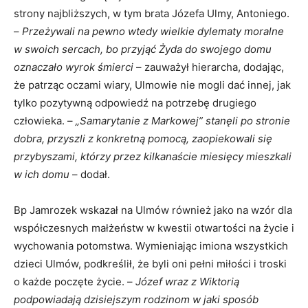
strony najbliższych, w tym brata Józefa Ulmy, Antoniego.
–
Przeżywali na pewno wtedy wielkie dylematy moralne
w swoich sercach, bo przyjąć Żyda do swojego domu
oznaczało wyrok śmierci
– zauważył hierarcha, dodając,
że patrząc oczami wiary, Ulmowie nie mogli dać innej, jak
tylko pozytywną odpowiedź na potrzebę drugiego
człowieka. –
„Samarytanie z Markowej” stanęli po stronie
dobra, przyszli z konkretną pomocą, zaopiekowali się
przybyszami, którzy przez kilkanaście miesięcy mieszkali
w ich domu
– dodał.
Bp Jamrozek wskazał na Ulmów również jako na wzór dla
współczesnych małżeństw w kwestii otwartości na życie i
wychowania potomstwa. Wymieniając imiona wszystkich
dzieci Ulmów, podkreślił, że byli oni pełni miłości i troski
o każde poczęte życie. –
Józef wraz z Wiktorią
podpowiadają dzisiejszym rodzinom w jaki sposób