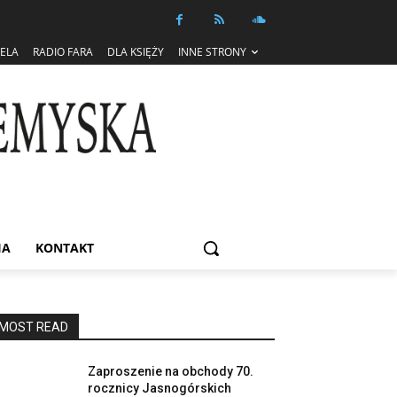
IELA
RADIO FARA
DLA KSIĘŻY
INNE STRONY
IA
KONTAKT
MOST READ
Zaproszenie na obchody 70.
rocznicy Jasnogórskich