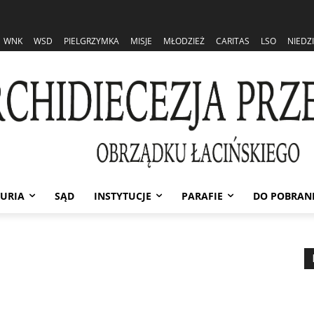
WNK
WSD
PIELGRZYMKA
MISJE
MŁODZIEŻ
CARITAS
LSO
NIEDZ
URIA
SĄD
INSTYTUCJE
PARAFIE
DO POBRAN