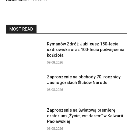
MOST READ
Rymanów Zdrój: Jubileusz 150-lecia
uzdrowiska oraz 100-lecia poświęcenia
kościoła
09.08.2026
Zaproszenie na obchody 70. rocznicy
Jasnogórskich Ślubów Narodu
05.08.2026
Zaproszenie na Światową premierę
oratorium „Życie jest darem” w Kalwarii
Pacławskiej
03.08.2026