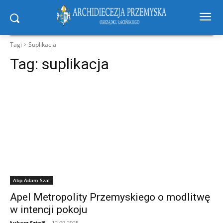
Tagi
Suplikacja
Tag:
suplikacja
Abp Adam Szal
Apel Metropolity Przemyskiego o modlitwę
w intencji pokoju
Łukasz Sztolf
-
12.09.2025