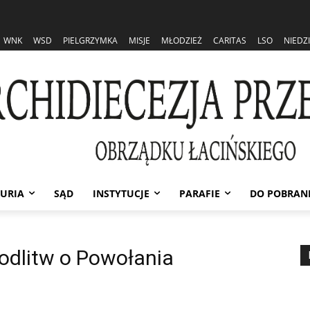
WNK
WSD
PIELGRZYMKA
MISJE
MŁODZIEŻ
CARITAS
LSO
NIEDZ
URIA
SĄD
INSTYTUCJE
PARAFIE
DO POBRAN
odlitw o Powołania