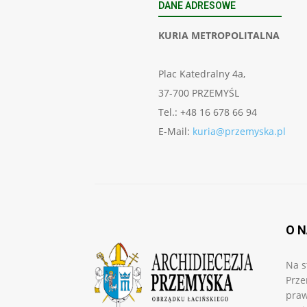
DANE ADRESOWE
KURIA METROPOLITALNA
Plac Katedralny 4a,
37-700 PRZEMYŚL
Tel.: +48 16 678 66 94
E-Mail:
kuria@przemyska.pl
O 
Na s
Prze
praw