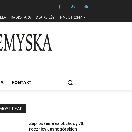
IELA
RADIO FARA
DLA KSIĘŻY
INNE STRONY
IA
KONTAKT
MOST READ
Zaproszenie na obchody 70.
rocznicy Jasnogórskich