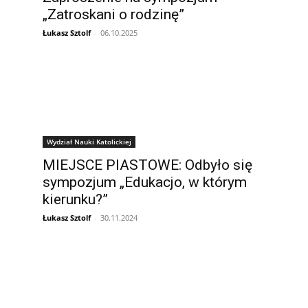
„Zatroskani o rodzinę”
Łukasz Sztolf
-
06.10.2025
Wydział Nauki Katolickiej
I
MIEJSCE PIASTOWE: Odbyło się
sympozjum „Edukacjo, w którym
kierunku?”
Łukasz Sztolf
-
30.11.2024