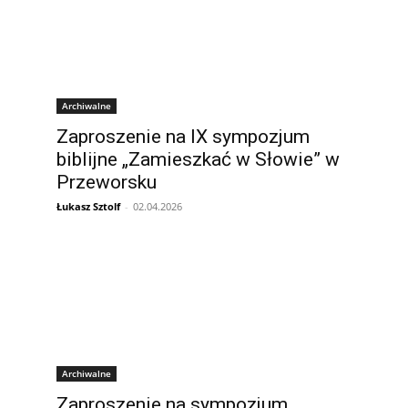
Archiwalne
Zaproszenie na IX sympozjum
biblijne „Zamieszkać w Słowie” w
Przeworsku
Łukasz Sztolf
-
02.04.2026
Archiwalne
Zaproszenie na sympozjum