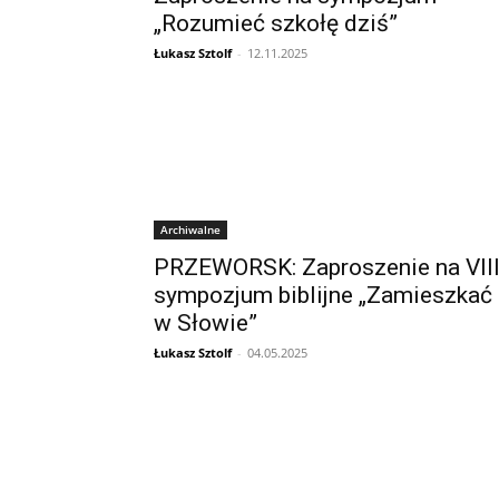
„Rozumieć szkołę dziś”
Łukasz Sztolf
-
12.11.2025
Archiwalne
PRZEWORSK: Zaproszenie na VII
sympozjum biblijne „Zamieszkać
w Słowie”
Łukasz Sztolf
-
04.05.2025