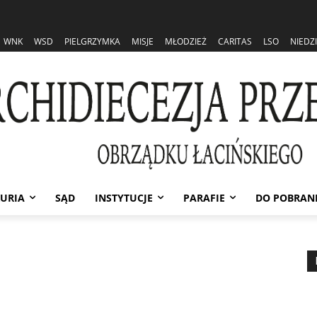
WNK
WSD
PIELGRZYMKA
MISJE
MŁODZIEŻ
CARITAS
LSO
NIEDZ
URIA
SĄD
INSTYTUCJE
PARAFIE
DO POBRAN