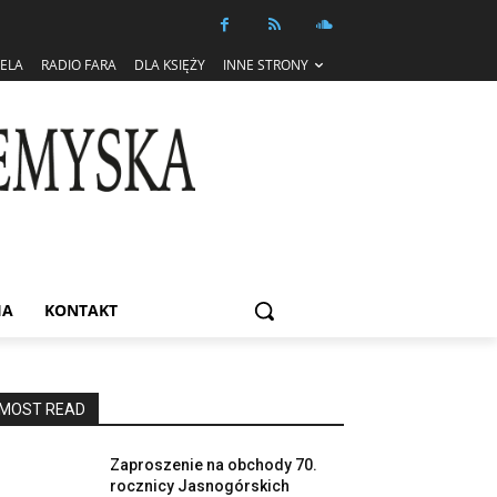
IELA
RADIO FARA
DLA KSIĘŻY
INNE STRONY
IA
KONTAKT
MOST READ
Zaproszenie na obchody 70.
rocznicy Jasnogórskich