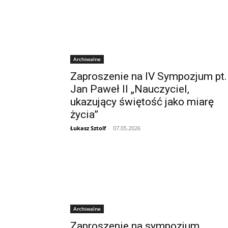
Archiwalne
Zaproszenie na IV Sympozjum pt.
Jan Paweł II „Nauczyciel,
ukazujący świętość jako miarę
życia”
Łukasz Sztolf
-
07.05.2026
Archiwalne
Zaproszenie na sympozjum