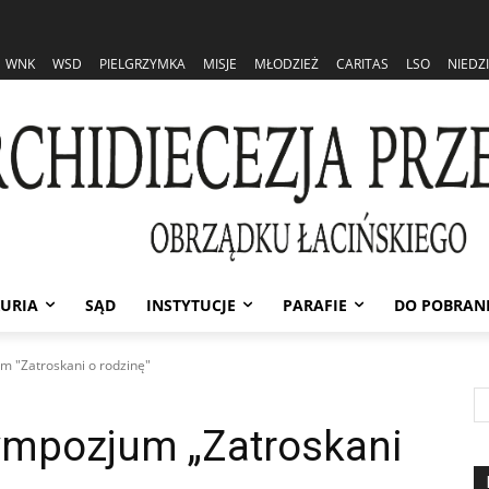
WNK
WSD
PIELGRZYMKA
MISJE
MŁODZIEŻ
CARITAS
LSO
NIEDZ
URIA
SĄD
INSTYTUCJE
PARAFIE
DO POBRAN
m "Zatroskani o rodzinę"
ympozjum „Zatroskani