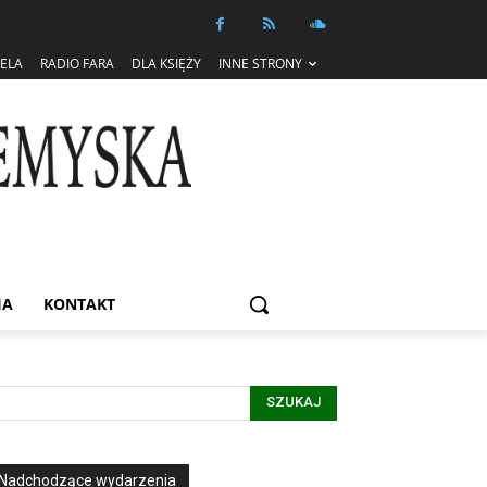
IELA
RADIO FARA
DLA KSIĘŻY
INNE STRONY
IA
KONTAKT
SZUKAJ
Nadchodzące wydarzenia