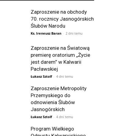
Zaproszenie na obchody
70. rocznicy Jasnogórskich
Ślubów Narodu
Ks. Ireneusz Baran
-
2 dni temu
Zaproszenie na Światową
premierę oratorium „Życie
jest darem” w Kalwarii
Pacławskiej
Łukasz Sztolf
-
4 dni temu
Zaproszenie Metropolity
Przemyskiego do
odnowienia Ślubów
Jasnogórskich
Łukasz Sztolf
-
4 dni temu
Program Wielkiego
Odpustu Kalwaryjskiego