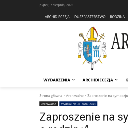
piątek, 7 sierpnia, 2026
ARCHIDIECEZJA
DUSZPASTERSTWO
RODZINA
WYDARZENIA
ARCHIDIECEZJA
K
Strona główna
Archiwalne
Zaproszenie na sympozju
Archiwalne
Wydział Nauki Katolickiej
Zaproszenie na s