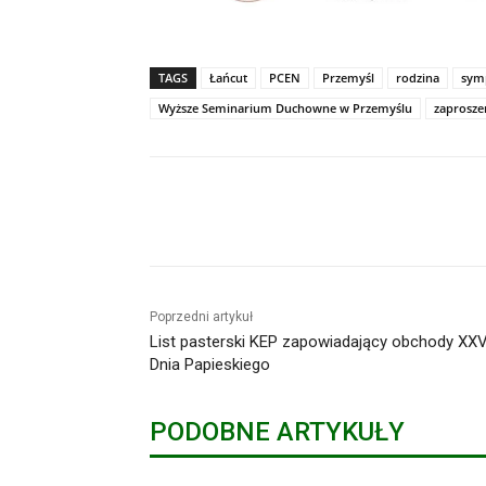
TAGS
Łańcut
PCEN
Przemyśl
rodzina
sym
Wyższe Seminarium Duchowne w Przemyślu
zaprosze
Udział
Poprzedni artykuł
List pasterski KEP zapowiadający obchody XX
Dnia Papieskiego
PODOBNE ARTYKUŁY