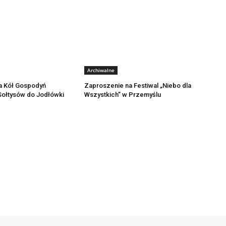
Archiwalne
a Kół Gospodyń
Zaproszenie na Festiwal „Niebo dla
 Sołtysów do Jodłówki
Wszystkich” w Przemyślu