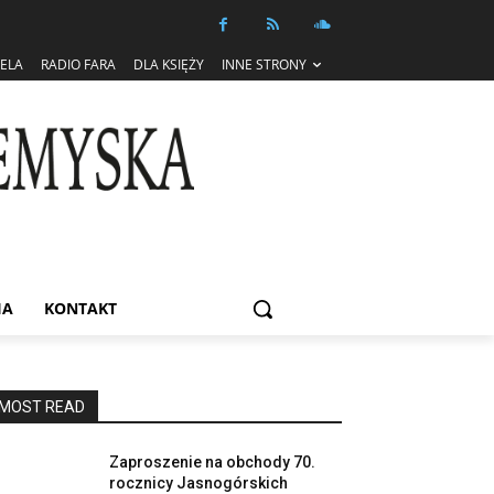
IELA
RADIO FARA
DLA KSIĘŻY
INNE STRONY
IA
KONTAKT
MOST READ
Zaproszenie na obchody 70.
rocznicy Jasnogórskich