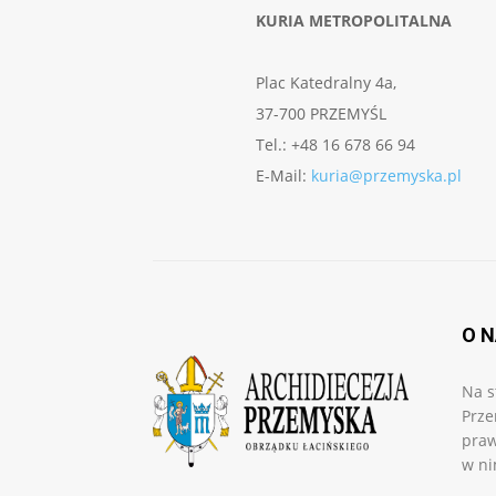
KURIA METROPOLITALNA
Plac Katedralny 4a,
37-700 PRZEMYŚL
Tel.: +48 16 678 66 94
E-Mail:
kuria@przemyska.pl
O 
Na s
Prze
praw
w ni