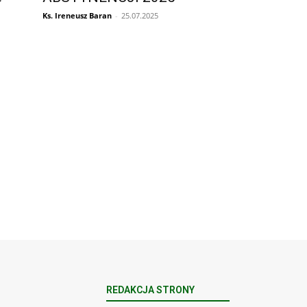
Ks. Ireneusz Baran
-
25.07.2025
REDAKCJA STRONY