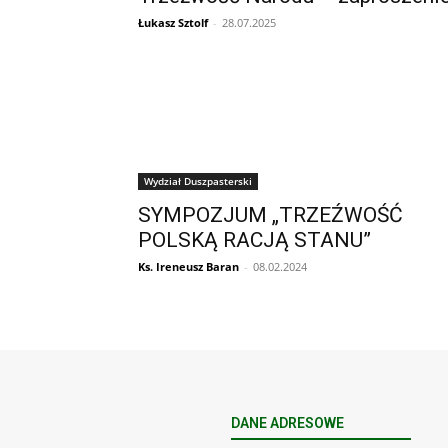
Łukasz Sztolf
-
28.07.2025
Wydział Duszpasterski
SYMPOZJUM „TRZEŹWOŚĆ
POLSKĄ RACJĄ STANU”
Ks. Ireneusz Baran
-
08.02.2024
DANE ADRESOWE