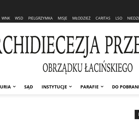
WNK
WSD
PIELGRZYMKA
MISJE
MŁODZIEŻ
CARITAS
LSO
NIEDZ
URIA
SĄD
INSTYTUCJE
PARAFIE
DO POBRAN