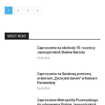
1
2
3
MOST READ
Zaproszenie na obchody 70. rocznicy
Jasnogórskich Ślubów Narodu
05.08.2026
Zaproszenie na Światową premierę
oratorium „Życie jest darem” w Kalwarii
Pacławskiej
03.08.2026
Zaproszenie Metropolity Przemyskiego
do odnowienia Ślubów Jasnogórskich