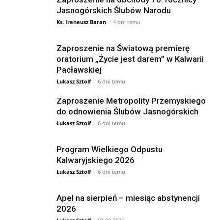
Jasnogórskich Ślubów Narodu
Ks. Ireneusz Baran
-
4 dni temu
Zaproszenie na Światową premierę
oratorium „Życie jest darem” w Kalwarii
Pacławskiej
Łukasz Sztolf
-
6 dni temu
Zaproszenie Metropolity Przemyskiego
do odnowienia Ślubów Jasnogórskich
Łukasz Sztolf
-
6 dni temu
Program Wielkiego Odpustu
Kalwaryjskiego 2026
Łukasz Sztolf
-
6 dni temu
Apel na sierpień – miesiąc abstynencji
2026