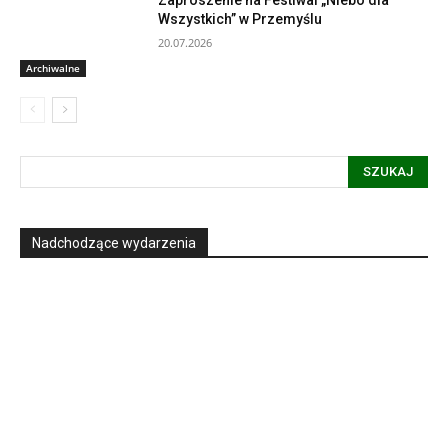
Zaproszenie na Festiwal „Niebo dla
Wszystkich” w Przemyślu
20.07.2026
Archiwalne
SZUKAJ
Nadchodzące wydarzenia
Informacja dot. funkcjonowania Sądu
Metropolitalnego