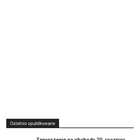
Rekolekcje kapłańskie w WSD Przemyśl – Seria III
Wyższe Seminarium Duchowne,
ul. Zamkowa 5 Przemyśl,
podkarpackie 37-700 Polska
23
SIERPNIA, 2026
23 Niedz., 2026 00:00
Ostatnio opublikowane
Zaproszenie na obchody 70. rocznicy