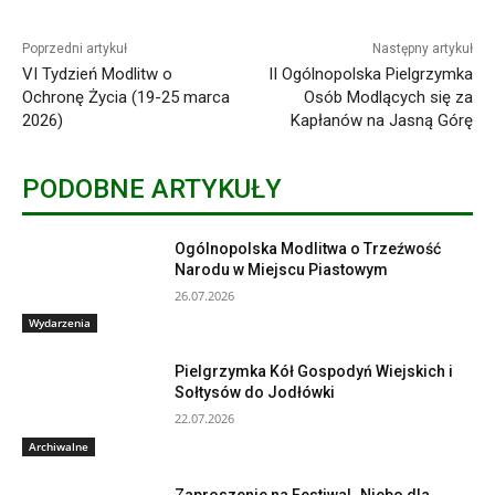
Poprzedni artykuł
Następny artykuł
VI Tydzień Modlitw o
II Ogólnopolska Pielgrzymka
Ochronę Życia (19-25 marca
Osób Modlących się za
2026)
Kapłanów na Jasną Górę
PODOBNE ARTYKUŁY
Ogólnopolska Modlitwa o Trzeźwość
Narodu w Miejscu Piastowym
26.07.2026
Wydarzenia
Pielgrzymka Kół Gospodyń Wiejskich i
Sołtysów do Jodłówki
22.07.2026
Archiwalne