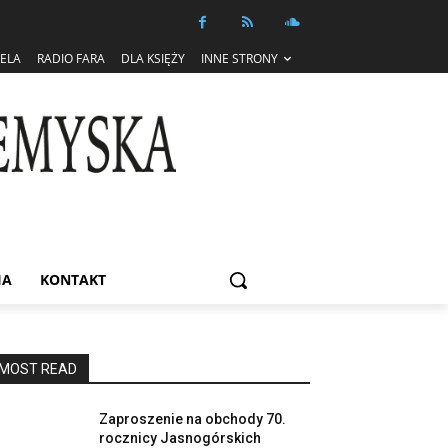
IELA
RADIO FARA
DLA KSIĘŻY
INNE STRONY
IA
KONTAKT
MOST READ
Zaproszenie na obchody 70.
rocznicy Jasnogórskich