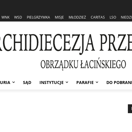
WNK
WSD
PIELGRZYMKA
MISJE
MŁODZIEŻ
CARITAS
LSO
NIEDZ
URIA
SĄD
INSTYTUCJE
PARAFIE
DO POBRAN