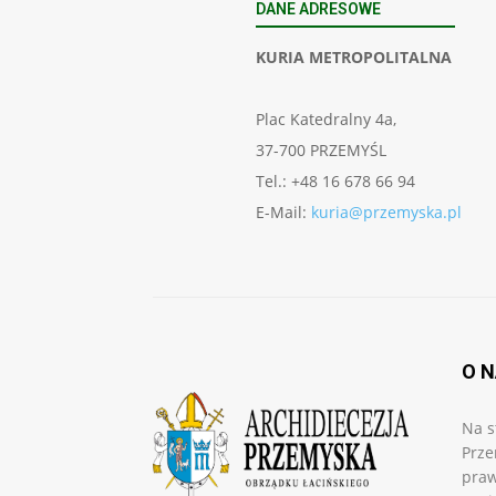
DANE ADRESOWE
KURIA METROPOLITALNA
Plac Katedralny 4a,
37-700 PRZEMYŚL
Tel.: +48 16 678 66 94
E-Mail:
kuria@przemyska.pl
O 
Na s
Prze
praw