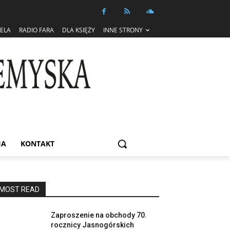
IELA
RADIO FARA
DLA KSIĘŻY
INNE STRONY
IA
KONTAKT
MOST READ
Zaproszenie na obchody 70.
rocznicy Jasnogórskich