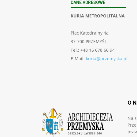
DANE ADRESOWE
KURIA METROPOLITALNA
Plac Katedralny 4a,
37-700 PRZEMYŚL
Tel.: +48 16 678 66 94
E-Mail:
kuria@przemyska.pl
O 
Na s
Prze
praw