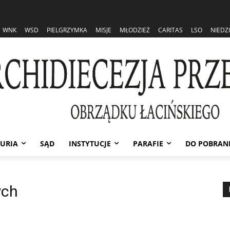
WNK
WSD
PIELGRZYMKA
MISJE
MŁODZIEŻ
CARITAS
LSO
NIEDZ
URIA
SĄD
INSTYTUCJE
PARAFIE
DO POBRAN
ych