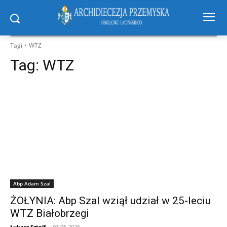
Tagi
WTZ
Tag:
WTZ
Abp Adam Szal
ŻOŁYNIA: Abp Szal wziął udział w 25-leciu
WTZ Białobrzegi
Łukasz Sztolf
-
03.06.2026