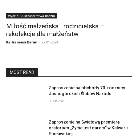
Wydział Duszpasterstwa Rodzin
Miłość małżeńska i rodzicielska –
rekolekcje dla małżeństw
Ks. Ireneusz Baran
-
27.01.2024
MOST READ
Zaproszenie na obchody 70. rocznicy
Jasnogórskich Ślubów Narodu
05.08.2026
Zaproszenie na Światową premierę
oratorium „Życie jest darem” w Kalwarii
Pacławskiej