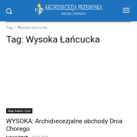
Tagi
Wysoka Łańcucka
Tag:
Wysoka Łańcucka
Abp Adam Szal
WYSOKA: Archidiecezjalne obchody Dnia
Chorego
Łukasz Sztolf
-
10.02.2025