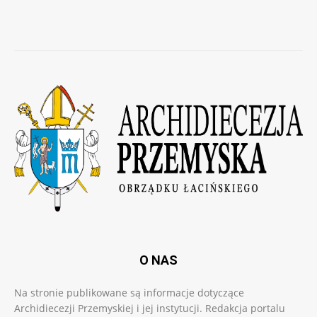
O NAS
Na stronie publikowane są informacje dotyczące
Archidiecezji Przemyskiej i jej instytucji. Redakcja portalu