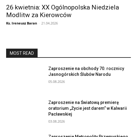
26 kwietnia: XX Ogólnopolska Niedziela
Modlitw za Kierowców
Ks. Ireneusz Baran
-
21.04.2026
MOST READ
Zaproszenie na obchody 70. rocznicy
Jasnogórskich Ślubów Narodu
05.08.2026
Zaproszenie na Światową premierę
oratorium „Życie jest darem” w Kalwarii
Pacławskiej
03.08.2026
Zaproszenie Metropolity Przemyskiego