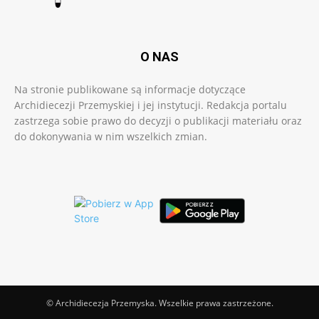
O NAS
Na stronie publikowane są informacje dotyczące
Archidiecezji Przemyskiej i jej instytucji. Redakcja portalu
zastrzega sobie prawo do decyzji o publikacji materiału oraz
do dokonywania w nim wszelkich zmian.
© Archidiecezja Przemyska. Wszelkie prawa zastrzeżone.