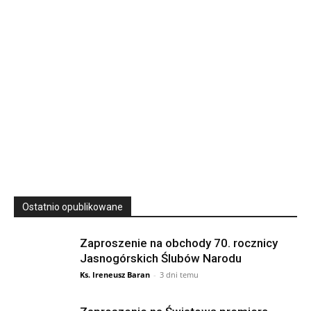
podkarpackie 37-700 Polska
23
SIERPNIA, 2026
23 Niedz., 2026 00:00
Ostatnio opublikowane
Zaproszenie na obchody 70. rocznicy
Jasnogórskich Ślubów Narodu
Ks. Ireneusz Baran
-
3 dni temu