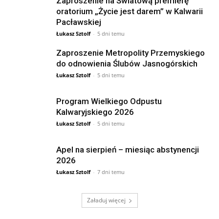
Zaproszenie na Światową premierę
oratorium „Życie jest darem” w Kalwarii
Pacławskiej
Łukasz Sztolf
-
5 dni temu
Zaproszenie Metropolity Przemyskiego
do odnowienia Ślubów Jasnogórskich
Łukasz Sztolf
-
5 dni temu
Program Wielkiego Odpustu
Kalwaryjskiego 2026
Łukasz Sztolf
-
5 dni temu
Apel na sierpień – miesiąc abstynencji
2026
Łukasz Sztolf
-
7 dni temu
Załaduj więcej