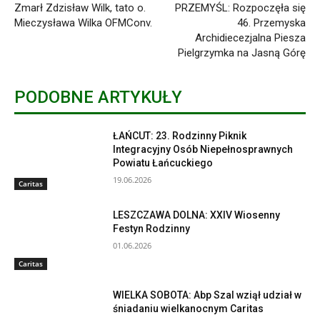
Zmarł Zdzisław Wilk, tato o.
PRZEMYŚL: Rozpoczęła się
Mieczysława Wilka OFMConv.
46. Przemyska
Archidiecezjalna Piesza
Pielgrzymka na Jasną Górę
PODOBNE ARTYKUŁY
ŁAŃCUT: 23. Rodzinny Piknik
Integracyjny Osób Niepełnosprawnych
Powiatu Łańcuckiego
19.06.2026
Caritas
LESZCZAWA DOLNA: XXIV Wiosenny
Festyn Rodzinny
01.06.2026
Caritas
WIELKA SOBOTA: Abp Szal wziął udział w
śniadaniu wielkanocnym Caritas