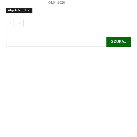
04.04.2026
Abp Adam Szal
SZUKAJ
Informacja dot. funkcjonowania Sądu
Metropolitalnego
15
LIPCA, 2026