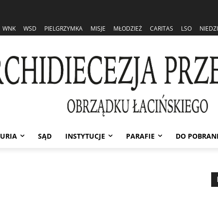
WNK
WSD
PIELGRZYMKA
MISJE
MŁODZIEŻ
CARITAS
LSO
NIEDZ
URIA
SĄD
INSTYTUCJE
PARAFIE
DO POBRAN