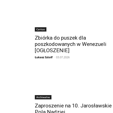
Caritas
Zbiórka do puszek dla
poszkodowanych w Wenezueli
[OGŁOSZENIE]
Łukasz Sztolf
-
03.07.2026
Archiwalne
Zaproszenie na 10. Jarosławskie
Pola Nadziei