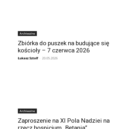
Archiwalne
Zbiórka do puszek na budujące się
kościoły – 7 czerwca 2026
Łukasz Sztolf
-
20.05.2026
Archiwalne
Zaproszenie na XI Pola Nadziei na
rzecz hospicjum „Betania”