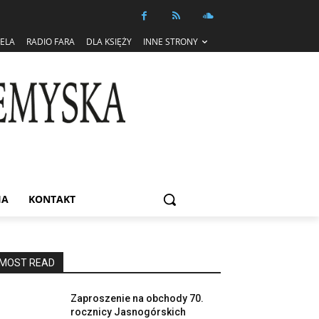
IELA
RADIO FARA
DLA KSIĘŻY
INNE STRONY
IA
KONTAKT
MOST READ
Zaproszenie na obchody 70.
rocznicy Jasnogórskich