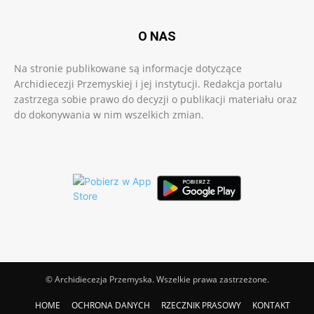
O NAS
Na stronie publikowane są informacje dotyczące
Archidiecezji Przemyskiej i jej instytucji. Redakcja portalu
zastrzega sobie prawo do decyzji o publikacji materiału oraz
do dokonywania w nim wszelkich zmian.
© Archidiecezja Przemyska. Wszelkie prawa zastrzeżone.
HOME
OCHRONA DANYCH
RZECZNIK PRASOWY
KONTAKT