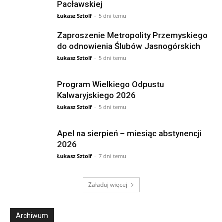
Pacławskiej
Łukasz Sztolf
-
5 dni temu
Zaproszenie Metropolity Przemyskiego
do odnowienia Ślubów Jasnogórskich
Łukasz Sztolf
-
5 dni temu
Program Wielkiego Odpustu
Kalwaryjskiego 2026
Łukasz Sztolf
-
5 dni temu
Apel na sierpień – miesiąc abstynencji
2026
Łukasz Sztolf
-
7 dni temu
Załaduj więcej
Archiwum