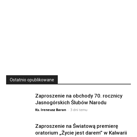
23
SIERPNIA, 2026
23 Niedz., 2026 00:00
Ostatnio opublikowane
Zaproszenie na obchody 70. rocznicy
Jasnogórskich Ślubów Narodu
Ks. Ireneusz Baran
-
3 dni temu
Zaproszenie na Światową premierę
oratorium „Życie jest darem” w Kalwarii