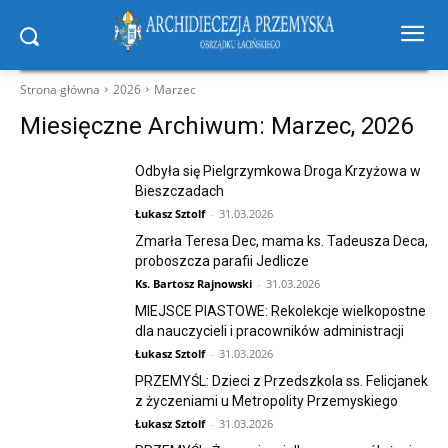
Strona główna
2026
Marzec
Miesięczne Archiwum: Marzec, 2026
Odbyła się Pielgrzymkowa Droga Krzyżowa w
Bieszczadach
Łukasz Sztolf
-
31.03.2026
Zmarła Teresa Dec, mama ks. Tadeusza Deca,
proboszcza parafii Jedlicze
Ks. Bartosz Rajnowski
-
31.03.2026
MIEJSCE PIASTOWE: Rekolekcje wielkopostne
dla nauczycieli i pracowników administracji
Łukasz Sztolf
-
31.03.2026
PRZEMYŚL: Dzieci z Przedszkola ss. Felicjanek
z życzeniami u Metropolity Przemyskiego
Łukasz Sztolf
-
31.03.2026