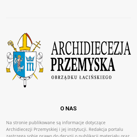
O NAS
Na stronie publikowane są informacje dotyczące
Archidiecezji Przemyskiej i jej instytucji. Redakcja portalu
zastrzega sobie prawo do decyzji o publikacji materiału oraz