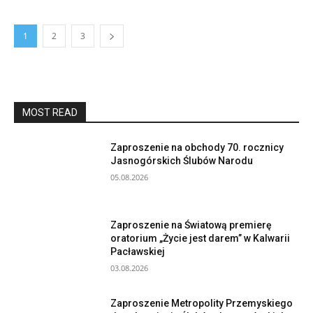
1
2
3
MOST READ
Zaproszenie na obchody 70. rocznicy
Jasnogórskich Ślubów Narodu
05.08.2026
Zaproszenie na Światową premierę
oratorium „Życie jest darem” w Kalwarii
Pacławskiej
03.08.2026
Zaproszenie Metropolity Przemyskiego