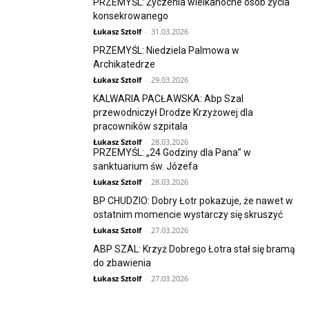
PRZEMYŚL: Życzenia wielkanocne osób życia
konsekrowanego
Łukasz Sztolf
-
31.03.2026
PRZEMYŚL: Niedziela Palmowa w
Archikatedrze
Łukasz Sztolf
-
29.03.2026
KALWARIA PACŁAWSKA: Abp Szal
przewodniczył Drodze Krzyżowej dla
pracowników szpitala
Łukasz Sztolf
-
28.03.2026
PRZEMYŚL: „24 Godziny dla Pana” w
sanktuarium św. Józefa
Łukasz Sztolf
-
28.03.2026
BP CHUDZIO: Dobry Łotr pokazuje, że nawet w
ostatnim momencie wystarczy się skruszyć
Łukasz Sztolf
-
27.03.2026
ABP SZAL: Krzyż Dobrego Łotra stał się bramą
do zbawienia
Łukasz Sztolf
-
27.03.2026