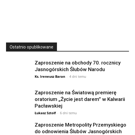
23
SIERPNIA, 2026
23 Niedz., 2026 00:00
Ostatnio opublikowane
Zaproszenie na obchody 70. rocznicy
Jasnogórskich Ślubów Narodu
Ks. Ireneusz Baran
-
4 dni temu
Zaproszenie na Światową premierę
oratorium „Życie jest darem” w Kalwarii
Pacławskiej
Łukasz Sztolf
-
6 dni temu
Zaproszenie Metropolity Przemyskiego
do odnowienia Ślubów Jasnogórskich