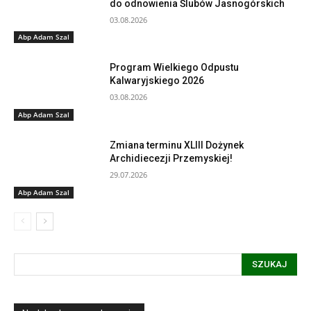
do odnowienia Ślubów Jasnogórskich
03.08.2026
Abp Adam Szal
Program Wielkiego Odpustu
Kalwaryjskiego 2026
03.08.2026
Abp Adam Szal
Zmiana terminu XLIII Dożynek
Archidiecezji Przemyskiej!
29.07.2026
Abp Adam Szal
SZUKAJ