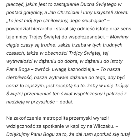
pieczęć, jakim jest to zastąpienie Ducha Świętego w
postaci gołębicy, a Jan Chrzciciel i inny usłyszeli słowa:
„To jest mój Syn Umiłowany, Jego słuchajcie”
–
powiedział hierarcha i starał się odnieść istotę oraz sens
tajemnicy Trójcy Świętej do współczesności. –
Mówimy
ciągle czasy są trudne. Jakże trzeba w tych trudnych
czasach, także w obecności Trójcy Świętej, tej
wytrwałości w dążeniu do dobra, w dążeniu do istoty
Pana Boga
– zwrócił uwagę kaznodzieja. –
To nasza
cierpliwość, nasze wytrwałe dążenie do tego, aby być
coraz to lepszym, jest receptą na to, żeby w Imię Trójcy
Świętej przemieniać ten świat współczesny i patrzeć z
nadzieją w przyszłość
– dodał.
Na zakończenie metropolita przemyski wyraził
wdzięczność za spotkanie w kaplicy na Wilczaku. –
Dziękujmy Panu Bogu za to, że dał nam spotkać się tutaj