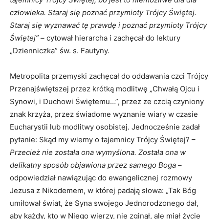
człowieka. Staraj się poznać przymioty Trójcy Świętej.
Staraj się wyznawać tę prawdę i poznać przymioty Trójcy
Świętej”
– cytował hierarcha i zachęcał do lektury
„Dzienniczka” św. s. Fautyny.
Metropolita przemyski zachęcał do oddawania czci Trójcy
Przenajświętszej przez krótką modlitwę „Chwałą Ojcu i
Synowi, i Duchowi Świętemu…”, przez ze czcią czyniony
znak krzyża, przez świadome wyznanie wiary w czasie
Eucharystii lub modlitwy osobistej. Jednocześnie zadał
pytanie: Skąd my wiemy o tajemnicy Trójcy Świętej? –
Przecież nie została ona wymyślona. Została ona w
delikatny sposób objawiona przez samego Boga
–
odpowiedział nawiązując do ewangelicznej rozmowy
Jezusa z Nikodemem, w której padają słowa: „Tak Bóg
umiłował świat, że Syna swojego Jednorodzonego dał,
aby każdy, kto w Niego wierzy, nie zginął, ale miał życie