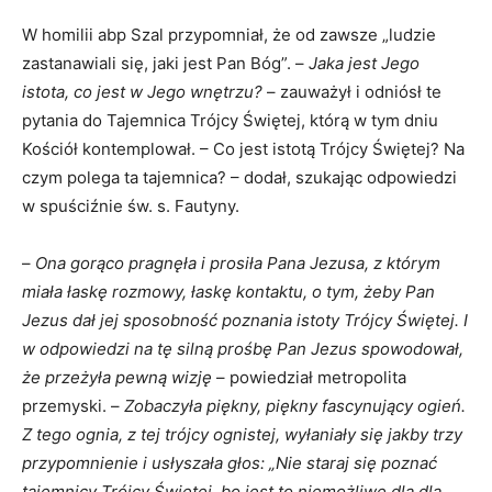
W homilii abp Szal przypomniał, że od zawsze „ludzie
zastanawiali się, jaki jest Pan Bóg”. –
Jaka jest Jego
istota, co jest w Jego wnętrzu?
– zauważył i odniósł te
pytania do Tajemnica Trójcy Świętej, którą w tym dniu
Kościół kontemplował. – Co jest istotą Trójcy Świętej? Na
czym polega ta tajemnica? – dodał, szukając odpowiedzi
w spuściźnie św. s. Fautyny.
–
Ona gorąco pragnęła i prosiła Pana Jezusa, z którym
miała łaskę rozmowy, łaskę kontaktu, o tym, żeby Pan
Jezus dał jej sposobność poznania istoty Trójcy Świętej. I
w odpowiedzi na tę silną prośbę Pan Jezus spowodował,
że przeżyła pewną wizję
– powiedział metropolita
przemyski. –
Zobaczyła piękny, piękny fascynujący ogień.
Z tego ognia, z tej trójcy ognistej, wyłaniały się jakby trzy
przypomnienie i usłyszała głos: „Nie staraj się poznać
tajemnicy Trójcy Świętej, bo jest to niemożliwe dla dla