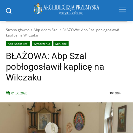
Strona główna
Abp Adam Szal
BŁAŻOWA: Abp Szal pobłogosławił
kaplicę na Wilczaku
Abp Adam Szal
Wydarzenia
Minione
BŁAŻOWA: Abp Szal
pobłogosławił kaplicę na
Wilczaku
01.06.2026
904