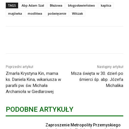
TAGS
Abp Adam Szal
Błażowa
błogosławieństwo
kaplica
majówka
modlitwa
poświęcenie
Wilczak
Poprzedni artykuł
Następny artykuł
Zmarła Krystyna Kin, mama
Msza święta w 30. dzień po
ks. Daniela Kina, wikariusza w
śmierci śp. abp. Józefa
parafii pw. św. Michała
Michalika
Archanioła w Giedlarowej
PODOBNE ARTYKUŁY
Zaproszenie Metropolity Przemyskiego