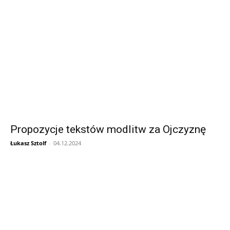
Propozycje tekstów modlitw za Ojczyznę
Łukasz Sztolf
-
04.12.2024
Informacja dot. funkcjonowania Sądu
Metropolitalnego