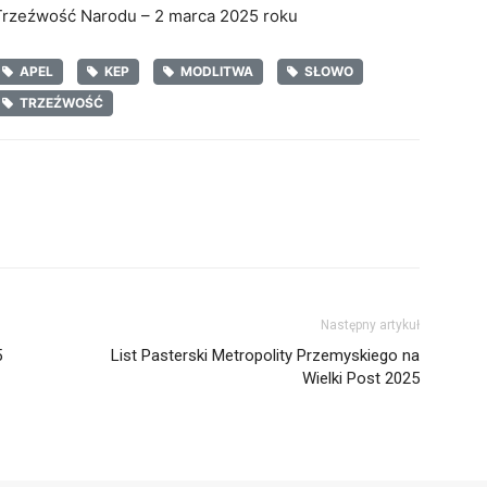
Trzeźwość Narodu – 2 marca 2025 roku
APEL
KEP
MODLITWA
SŁOWO
TRZEŹWOŚĆ
Następny artykuł
5
List Pasterski Metropolity Przemyskiego na
Wielki Post 2025