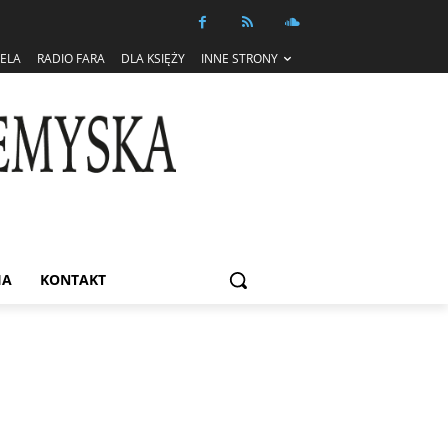
IELA
RADIO FARA
DLA KSIĘŻY
INNE STRONY
IA
KONTAKT
Informacja dot. funkcjonowania Sądu
Metropolitalnego