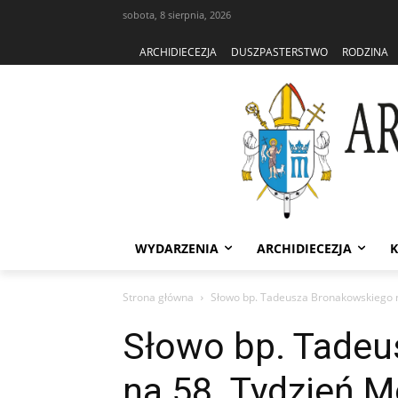
sobota, 8 sierpnia, 2026
ARCHIDIECEZJA
DUSZPASTERSTWO
RODZINA
WYDARZENIA
ARCHIDIECEZJA
K
Strona główna
Słowo bp. Tadeusza Bronakowskiego n
Słowo bp. Tadeu
na 58. Tydzień M