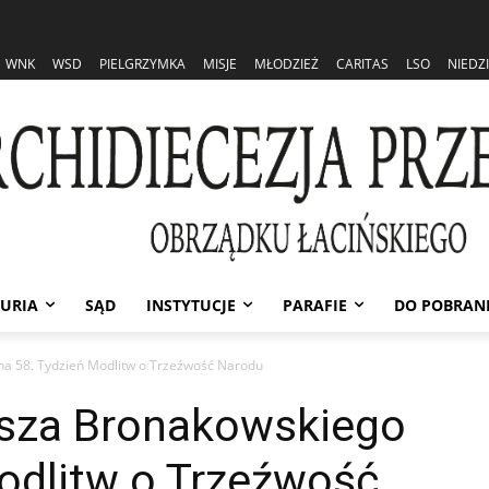
WNK
WSD
PIELGRZYMKA
MISJE
MŁODZIEŻ
CARITAS
LSO
NIEDZ
URIA
SĄD
INSTYTUCJE
PARAFIE
DO POBRAN
a 58. Tydzień Modlitw o Trzeźwość Narodu
sza Bronakowskiego
odlitw o Trzeźwość