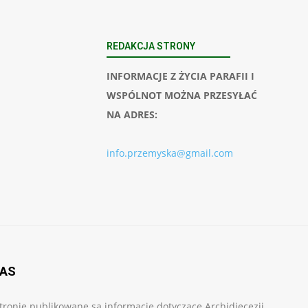
REDAKCJA STRONY
INFORMACJE Z ŻYCIA PARAFII I
WSPÓLNOT MOŻNA PRZESYŁAĆ
NA ADRES:
info.przemyska@gmail.com
NAS
tronie publikowane są informacje dotyczące Archidiecezji