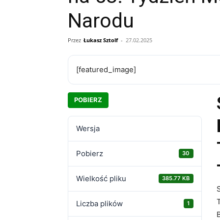
Narodu
Przez
Łukasz Sztolf
-
27.02.2025
[featured_image]
POBIERZ
Wersja
Pobierz
30
Wielkość pliku
385.77 KB
Liczba plików
1