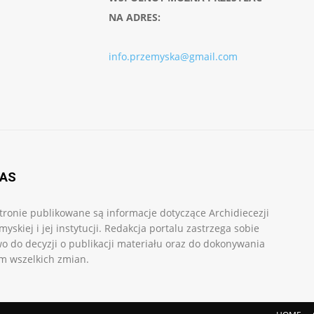
NA ADRES:
info.przemyska@gmail.com
NAS
tronie publikowane są informacje dotyczące Archidiecezji
myskiej i jej instytucji. Redakcja portalu zastrzega sobie
o do decyzji o publikacji materiału oraz do dokonywania
m wszelkich zmian.