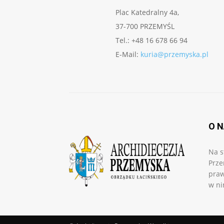
Plac Katedralny 4a,
37-700 PRZEMYŚL
Tel.: +48 16 678 66 94
E-Mail:
kuria@przemyska.pl
O 
Na s
Prze
praw
w ni