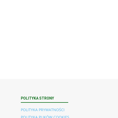
Rekolekcje kapłańskie w WSD Przemyśl
– Seria III
Wyższe Seminarium Duchowne,
ul. Zamkowa
5 Przemyśl, podkarpackie 37-700 Polska
23
SIERPNIA, 2026
23 Niedz., 2026 00:00
POLITYKA STRONY
POLITYKA PRYWATNOŚCI
POLITYKA PLIKÓW COOKIES