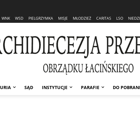
WNK
WSD
PIELGRZYMKA
MISJE
MŁODZIEŻ
CARITAS
LSO
NIEDZ
URIA
SĄD
INSTYTUCJE
PARAFIE
DO POBRAN