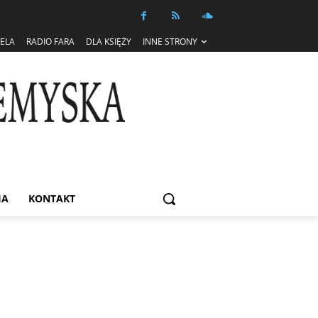
IELA
RADIO FARA
DLA KSIĘŻY
INNE STRONY
IA
KONTAKT
Informacja dot. funkcjonowania Sądu
Metropolitalnego