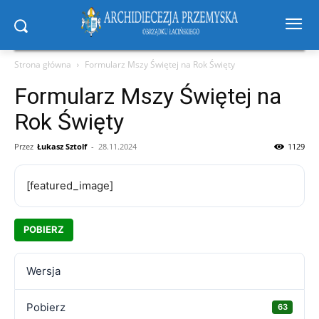
Strona główna
Formularz Mszy Świętej na Rok Święty
Formularz Mszy Świętej na
Rok Święty
Przez
Łukasz Sztolf
-
28.11.2024
1129
[featured_image]
POBIERZ
Wersja
Pobierz
63