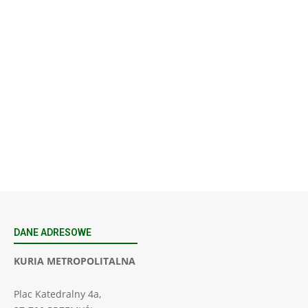
23
SIERPNIA, 2026
23 Niedz., 2026 00:00
DANE ADRESOWE
KURIA METROPOLITALNA
Plac Katedralny 4a,