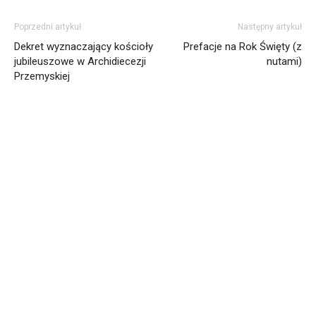
Poprzedni artykuł
Następny artykuł
Dekret wyznaczający kościoły
Prefacje na Rok Święty (z
jubileuszowe w Archidiecezji
nutami)
Przemyskiej
Informacja dot. funkcjonowania Sądu
Metropolitalnego
15
LIPCA, 2026
00:01