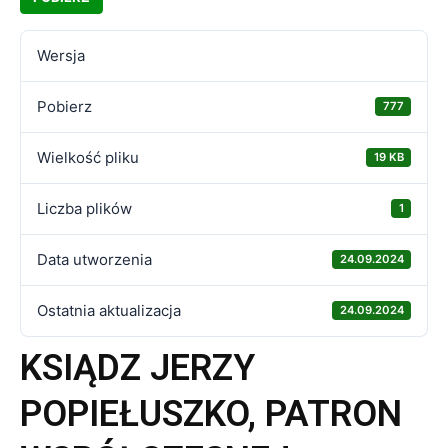
Wersja
Pobierz
777
Wielkość pliku
19 KB
Liczba plików
1
Data utworzenia
24.09.2024
Ostatnia aktualizacja
24.09.2024
KSIĄDZ JERZY
POPIEŁUSZKO, PATRON