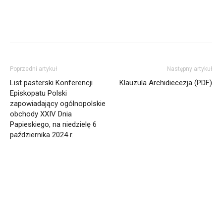
Poprzedni artykuł
Następny artykuł
List pasterski Konferencji
Klauzula Archidiecezja (PDF)
Episkopatu Polski
zapowiadający ogólnopolskie
obchody XXIV Dnia
Papieskiego, na niedzielę 6
października 2024 r.
Informacja dot. funkcjonowania Sądu
Metropolitalnego