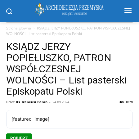
Strona główna
KSIĄDZ JERZY POPIEŁUSZKO, PATRON WSPÓŁCZESNEJ
WOLNOŚCI - List pasterski Episkopatu Polski
KSIĄDZ JERZY
POPIEŁUSZKO, PATRON
WSPÓŁCZESNEJ
WOLNOŚCI – List pasterski
Episkopatu Polski
Przez
Ks. Ireneusz Baran
-
24.09.2024
1028
[featured_image]
POBIERZ