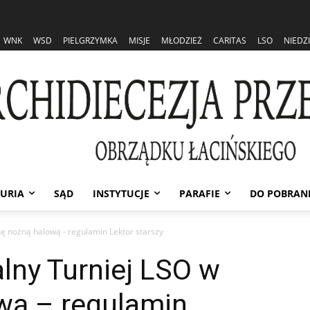
WNK
WSD
PIELGRZYMKA
MISJE
MŁODZIEŻ
CARITAS
LSO
NIEDZ
URIA
SĄD
INSTYTUCJE
PARAFIE
DO POBRAN
łkę nożną halową - regulamin Lektor starszy
alny Turniej LSO w
wą – regulamin