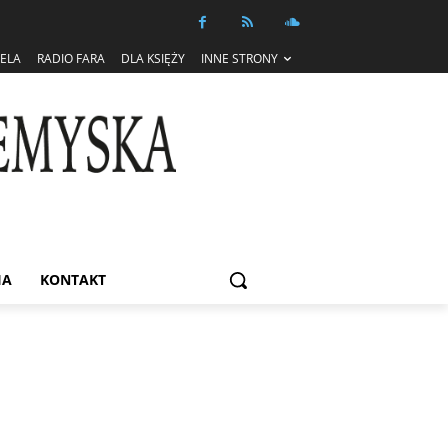
IELA
RADIO FARA
DLA KSIĘŻY
INNE STRONY
IA
KONTAKT
Informacja dot. funkcjonowania Sądu
Metropolitalnego