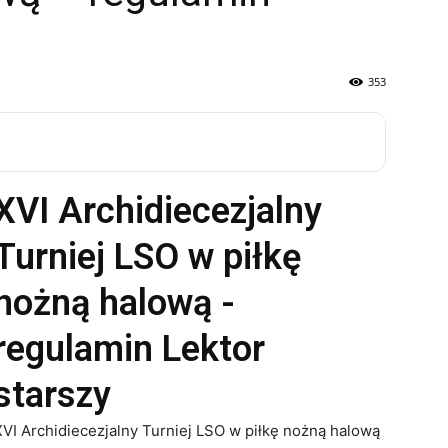
353
XVI Archidiecezjalny
Turniej LSO w piłkę
nożną halową -
regulamin Lektor
starszy
VI Archidiecezjalny Turniej LSO w piłkę nożną halową