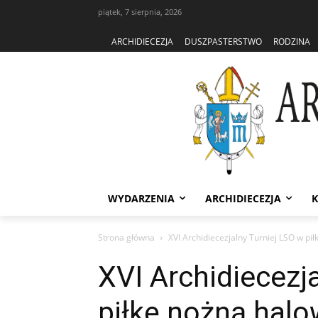
piątek, 7 sierpnia, 2026
ARCHIDIECEZJA
DUSZPASTERSTWO
RODZINA
WYDARZENIA
ARCHIDIECEZJA
K
Strona główna
XVI Archidiecezjalny Turniej LSO w pi
XVI Archidiecezj
piłkę nożną halo