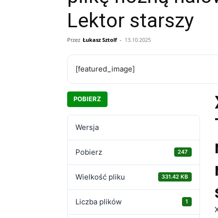
Lektor starszy
Przez
Łukasz Sztolf
-
13.10.2025
[featured_image]
POBIERZ
Wersja
Pobierz
247
Wielkość pliku
331.42 KB
Liczba plików
1
X