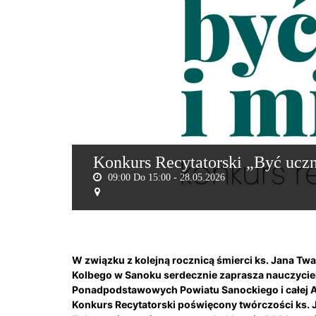
Konkurs Recytatorski „Być ucz
09:00 Do 15:00 -
28.05.2026
W związku z kolejną rocznicą śmierci ks. Jana Tw
Kolbego w Sanoku serdecznie zaprasza nauczyciel
Ponadpodstawowych Powiatu Sanockiego i całej A
Konkurs Recytatorski poświęcony twórczości ks