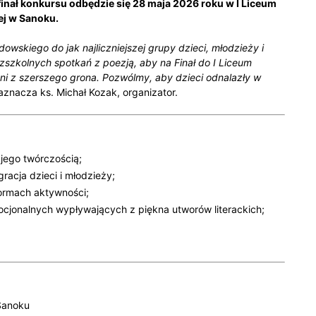
finał konkursu odbędzie się 28 maja 2026 roku w I Liceum
ej w Sanoku.
wskiego do jak najliczniejszej grupy dzieci, młodzieży i
zkolnych spotkań z poezją, aby na Finał do I Liceum
ni z szerszego grona. Pozwólmy, aby dzieci odnalazły w
aznacza ks. Michał Kozak, organizator.
jego twórczością;
acja dzieci i młodzieży;
formach aktywności;
cjonalnych wypływających z piękna utworów literackich;
 Sanoku