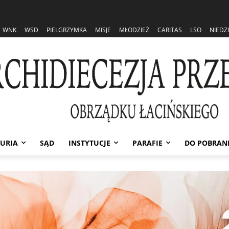
WNK
WSD
PIELGRZYMKA
MISJE
MŁODZIEŻ
CARITAS
LSO
NIEDZ
URIA
SĄD
INSTYTUCJE
PARAFIE
DO POBRAN