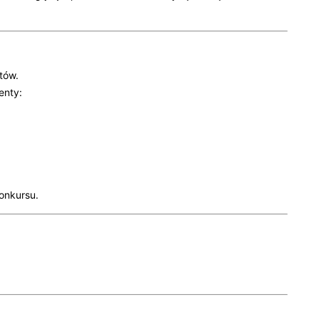
tów.
enty:
onkursu.