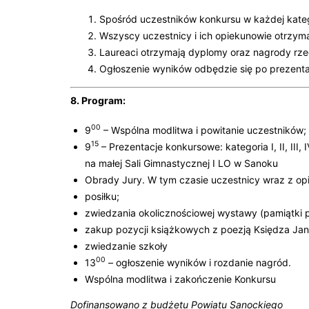
Spośród uczestników konkursu w każdej katego
Wszyscy uczestnicy i ich opiekunowie otrzym
Laureaci otrzymają dyplomy oraz nagrody rz
Ogłoszenie wyników odbędzie się po prezenta
8. Program:
00
9
– Wspólna modlitwa i powitanie uczestników;
15
9
– Prezentacje konkursowe: kategoria I, II, III
na małej Sali Gimnastycznej I LO w Sanoku
Obrady Jury. W tym czasie uczestnicy wraz z op
posiłku;
zwiedzania okolicznościowej wystawy (pamiątki po 
zakup pozycji książkowych z poezją Księdza Jan
zwiedzanie szkoły
00
13
– ogłoszenie wyników i rozdanie nagród.
Wspólna modlitwa i zakończenie Konkursu
Dofinansowano z budżetu Powiatu Sanockiego