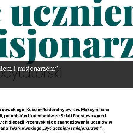
niem i misjonarzem”
ardowskiego, Kościół Rektoralny pw. św. Maksymiliana
i, polonistów i katechetów ze Szkół Podstawowych i
rchidiecezji Przemyskiej do zaangażowania uczniów w
. Jana Twardowskiego
„Być uczniem i misjonarzem”
.