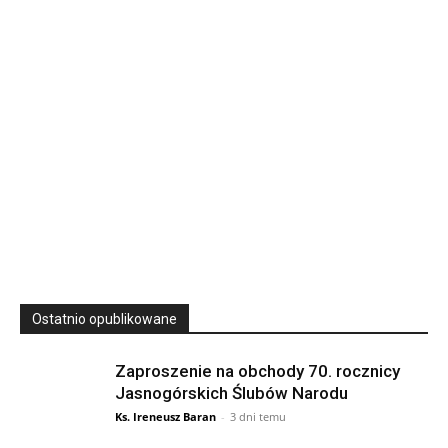
Wyższe Seminarium Duchowne,
ul. Zamkowa 5 Przemyśl,
podkarpackie 37-700 Polska
23
SIERPNIA, 2026
23 Niedz., 2026 00:00
Ostatnio opublikowane
Zaproszenie na obchody 70. rocznicy
Jasnogórskich Ślubów Narodu
Ks. Ireneusz Baran
-
3 dni temu