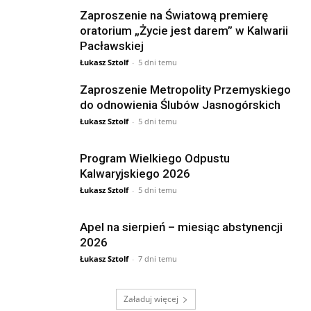
Zaproszenie na Światową premierę
oratorium „Życie jest darem” w Kalwarii
Pacławskiej
Łukasz Sztolf
-
5 dni temu
Zaproszenie Metropolity Przemyskiego
do odnowienia Ślubów Jasnogórskich
Łukasz Sztolf
-
5 dni temu
Program Wielkiego Odpustu
Kalwaryjskiego 2026
Łukasz Sztolf
-
5 dni temu
Apel na sierpień – miesiąc abstynencji
2026
Łukasz Sztolf
-
7 dni temu
Załaduj więcej