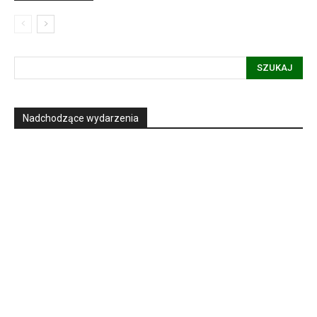
SZUKAJ
Nadchodzące wydarzenia
Informacja dot. funkcjonowania Sądu
Metropolitalnego
15