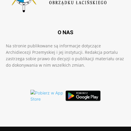
O NAS
Na stronie publikowane są informacje dotyczące
Archidiecezji Przemyskiej i jej instytucji. Redakcja portalu
zastrzega sobie prawo do decyzji o publikacji materiału oraz
do dokonywania w nim wszelkich zmian.