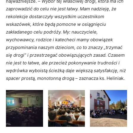
najważniejsze. –
Wybór tej właściwej drogi, która ma ich
zaprowadzić do celu nie jest łatwy. Mam nadzieję, że
rekolekcje dostarczyły wszystkim uczestnikom
wskazówek, które będą pomocne w osiągnięciu
zakładanego celu podróży. My: nauczyciele,
wychowawcy, rodzice i katecheci mamy obowiązek
przypominania naszym dzieciom, co to znaczy „trzymać
się drogi” i przestrzegać obowiązujących zasad. Czasem
nie jest to łatwe, ale przecież pokonywanie trudności i
wędrówka wyboistą ścieżką daje większą satysfakcję, niż
spacer prostą, monotonną drogą
– zaznacza ks. Heliniak.