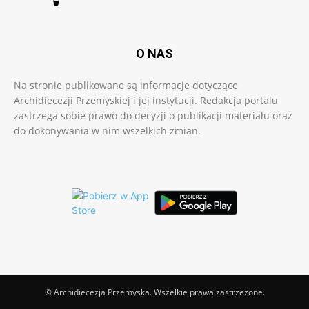
O NAS
Na stronie publikowane są informacje dotyczące
Archidiecezji Przemyskiej i jej instytucji. Redakcja portalu
zastrzega sobie prawo do decyzji o publikacji materiału oraz
do dokonywania w nim wszelkich zmian.
© Archidiecezja Przemyska. Wszelkie prawa zastrzeżone.