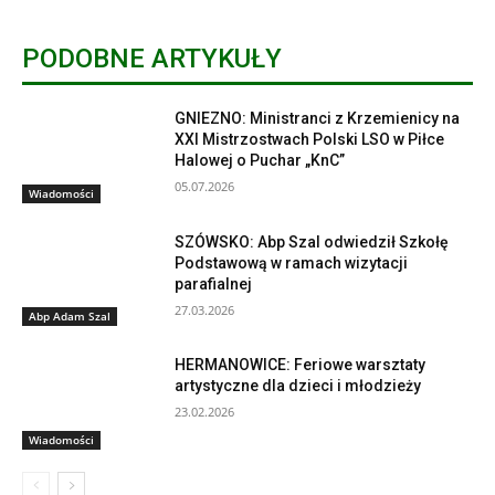
PODOBNE ARTYKUŁY
GNIEZNO: Ministranci z Krzemienicy na
XXI Mistrzostwach Polski LSO w Piłce
Halowej o Puchar „KnC”
05.07.2026
Wiadomości
SZÓWSKO: Abp Szal odwiedził Szkołę
Podstawową w ramach wizytacji
parafialnej
27.03.2026
Abp Adam Szal
HERMANOWICE: Feriowe warsztaty
artystyczne dla dzieci i młodzieży
23.02.2026
Wiadomości