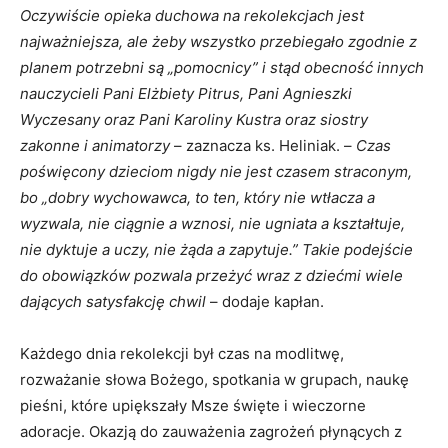
Oczywiście opieka duchowa na rekolekcjach jest
najważniejsza, ale żeby wszystko przebiegało zgodnie z
planem potrzebni są „pomocnicy” i stąd obecność innych
nauczycieli Pani Elżbiety Pitrus, Pani Agnieszki
Wyczesany oraz Pani Karoliny Kustra oraz siostry
zakonne i animatorzy
– zaznacza ks. Heliniak. –
Czas
poświęcony dzieciom nigdy nie jest czasem straconym,
bo „dobry wychowawca, to ten, który nie wtłacza a
wyzwala, nie ciągnie a wznosi, nie ugniata a kształtuje,
nie dyktuje a uczy, nie żąda a zapytuje.” Takie podejście
do obowiązków pozwala przeżyć wraz z dziećmi wiele
dających satysfakcję chwil
– dodaje kapłan.
Każdego dnia rekolekcji był czas na modlitwę,
rozważanie słowa Bożego, spotkania w grupach, naukę
pieśni, które upiększały Msze święte i wieczorne
adoracje. Okazją do zauważenia zagrożeń płynących z