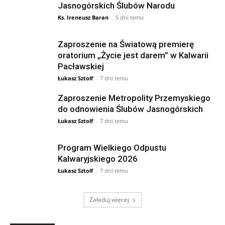
Jasnogórskich Ślubów Narodu
Ks. Ireneusz Baran
-
5 dni temu
Zaproszenie na Światową premierę
oratorium „Życie jest darem” w Kalwarii
Pacławskiej
Łukasz Sztolf
-
7 dni temu
Zaproszenie Metropolity Przemyskiego
do odnowienia Ślubów Jasnogórskich
Łukasz Sztolf
-
7 dni temu
Program Wielkiego Odpustu
Kalwaryjskiego 2026
Łukasz Sztolf
-
7 dni temu
Załaduj więcej