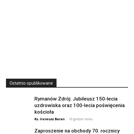
23
SIERPNIA, 2026
23 Niedz., 2026 00:00
Ostatnio opublikowane
Rymanów Zdrój: Jubileusz 150-lecia
uzdrowiska oraz 100-lecia poświęcenia
kościoła
Ks. Ireneusz Baran
-
10 godzin temu
Zaproszenie na obchody 70. rocznicy