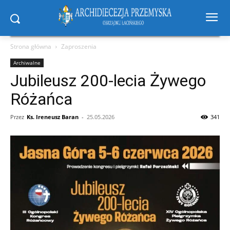
Strona główna
Zaproszenia
Archiwalne
Jubileusz 200-lecia Żywego
Różańca
Przez
Ks. Ireneusz Baran
-
25.05.2026
341