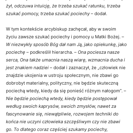
żył, odczuwa intuicję, że trzeba szukać ratunku, trzeba
szukać pomocy, trzeba szukać pociechy
– dodał.
W tym kontekście arcybiskup zachęcał, aby w swoim
życiu zawsze szukać pociechy i pomocy u Matki Bożej. –
W niezwykły sposób Bóg dał nam Ją, jako opiekunkę, jako
pociechę
– podkreślił hierarcha. –
Ona pociesza nasze
serca, Ona także umacnia naszą wiarę, wzmacnia ducha i
jest znakiem nadziei
– dodał i zaznaczył, że „człowiek nie
znajdzie ukojenia w ustroju społecznym, nie zbawi go
dobrobyt materialny, polityczny, nie będzie skuteczną
pociechą wtedy, kiedy da się ponieść różnym nałogom”. –
Nie będzie pociechą wtedy, kiedy będzie postępował
według swoich kaprysów, swoich zmysłów, nawet za
fascynowanie się, niewątpliwie, rozwojem techniki do
końca nie uczyni człowieka szczęśliwym czy nie zbawi
go. To dlatego coraz częściej szukamy pociechy,