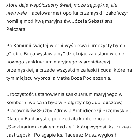
które daje współczesny świat, może są piękne, ale
nietrwałe
– apelował metropolita przemyski i zakończył
homilię modlitwą maryjną św. Józefa Sebastiana
Pelczara.
Po Komunii świętej wierni wyśpiewali uroczysty hymn
„Ciebie Boga wysławiamy” dziękując za ustanowienie
nowego sanktuarium maryjnego w archidiecezji
przemyskiej, a przede wszystkim za łaski i cuda, które na
tym miejscu wyprosiła Matka Boża Pocieszenia.
Uroczystość ustanowienia sanktuarium maryjnego w
Komborni wpisana była w Pielgrzymkę Jubileuszową
Pracowników Służby Zdrowia Archidiecezji Przemyskiej.
Dlatego Eucharystię poprzedziła konferencja pt.
„Sanktuarium znakiem nadziei”, którą wygłosił ks. Łukasz
Jastrzębski. Po agapie ks. Tadeusz Musz wygłosił