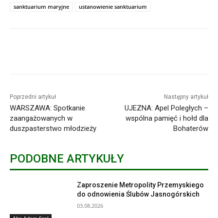
sanktuarium maryjne
ustanowienie sanktuarium
Poprzedni artykuł
Następny artykuł
WARSZAWA: Spotkanie
UJEZNA: Apel Poległych –
zaangażowanych w
wspólna pamięć i hołd dla
duszpasterstwo młodzieży
Bohaterów
PODOBNE ARTYKUŁY
Zaproszenie Metropolity Przemyskiego
do odnowienia Ślubów Jasnogórskich
03.08.2026
Abp Adam Szal