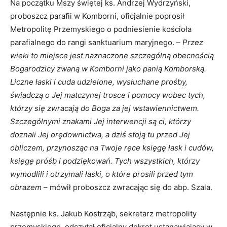
Na początku Mszy świętej ks. Andrzej Wydrzyński,
proboszcz parafii w Komborni, oficjalnie poprosił
Metropolitę Przemyskiego o podniesienie kościoła
parafialnego do rangi sanktuarium maryjnego. –
Przez
wieki to miejsce jest naznaczone szczególną obecnością
Bogarodzicy zwaną w Komborni jako panią Komborską.
Liczne łaski i cuda udzielone, wysłuchane prośby,
świadczą o Jej matczynej trosce i pomocy wobec tych,
którzy się zwracają do Boga za jej wstawiennictwem.
Szczególnymi znakami Jej interwencji są ci, którzy
doznali Jej orędownictwa, a dziś stoją tu przed Jej
obliczem, przynosząc na Twoje ręce księgę łask i cudów,
księgę próśb i podziękowań. Tych wszystkich, którzy
wymodlili i otrzymali łaski, o które prosili przed tym
obrazem
– mówił proboszcz zwracając się do abp. Szala.
Następnie ks. Jakub Kostrząb, sekretarz metropolity
przemyskiego, odczytał oficjalny dekret ustanawiający w