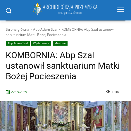
Strona główna
Abp Adam Szal
KOMBORNIA: Abp Szal ustanowił
sanktuarium Matki Bożej Pocieszenia
Abp Adam Szal
Wydarzenia
Minione
KOMBORNIA: Abp Szal
ustanowił sanktuarium Matki
Bożej Pocieszenia
22.09.2025
1248