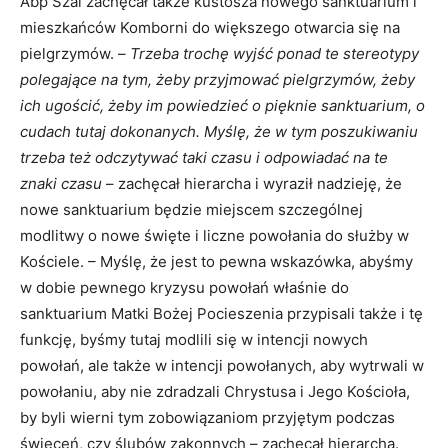
Abp Szal zachęcał także kustosza nowego sanktuarium i
mieszkańców Komborni do większego otwarcia się na
pielgrzymów. –
Trzeba trochę wyjść ponad te stereotypy
polegające na tym, żeby przyjmować pielgrzymów, żeby
ich ugościć, żeby im powiedzieć o pięknie sanktuarium, o
cudach tutaj dokonanych. Myślę, że w tym poszukiwaniu
trzeba też odczytywać taki czasu i odpowiadać na te
znaki czasu
– zachęcał hierarcha i wyraził nadzieję, że
nowe sanktuarium będzie miejscem szczególnej
modlitwy o nowe święte i liczne powołania do służby w
Kościele. – Myślę, że jest to pewna wskazówka, abyśmy
w dobie pewnego kryzysu powołań właśnie do
sanktuarium Matki Bożej Pocieszenia przypisali także i tę
funkcję, byśmy tutaj modlili się w intencji nowych
powołań, ale także w intencji powołanych, aby wytrwali w
powołaniu, aby nie zdradzali Chrystusa i Jego Kościoła,
by byli wierni tym zobowiązaniom przyjętym podczas
święceń, czy ślubów zakonnych – zachęcał hierarcha.