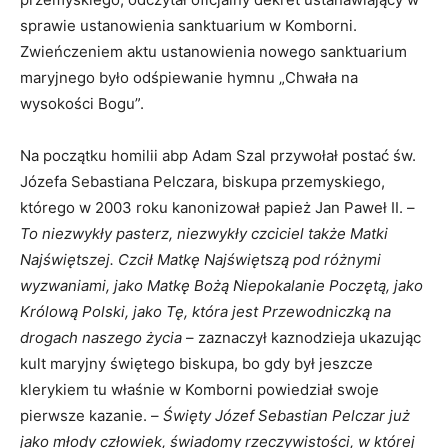
sprawie ustanowienia sanktuarium w Komborni.
Zwieńczeniem aktu ustanowienia nowego sanktuarium
maryjnego było odśpiewanie hymnu „Chwała na
wysokości Bogu”.
Na początku homilii abp Adam Szal przywołał postać św.
Józefa Sebastiana Pelczara, biskupa przemyskiego,
którego w 2003 roku kanonizował papież Jan Paweł II. –
To niezwykły pasterz, niezwykły czciciel także Matki
Najświętszej. Czcił Matkę Najświętszą pod różnymi
wyzwaniami, jako Matkę Bożą Niepokalanie Poczętą, jako
Królową Polski, jako Tę, która jest Przewodniczką na
drogach naszego życia
– zaznaczył kaznodzieja ukazując
kult maryjny świętego biskupa, bo gdy był jeszcze
klerykiem tu właśnie w Komborni powiedział swoje
pierwsze kazanie. –
Święty Józef Sebastian Pelczar już
jako młody człowiek, świadomy rzeczywistości, w której