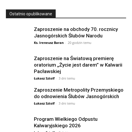
Ostatnio opublikowane
Zaproszenie na obchody 70. rocznicy
Jasnogórskich Ślubów Narodu
Ks. Ireneusz Baran
-
20 godzin temu
Zaproszenie na Światową premierę
oratorium „Życie jest darem” w Kalwarii
Pacławskiej
Łukasz Sztolf
-
3 dni temu
Zaproszenie Metropolity Przemyskiego
do odnowienia Ślubów Jasnogórskich
Łukasz Sztolf
-
3 dni temu
Program Wielkiego Odpustu
Kalwaryjskiego 2026