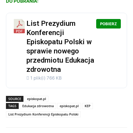
DO POBRANIA:
List Prezydium
POBIERZ
Konferencji
Episkopatu Polski w
sprawie nowego
przedmiotu Edukacja
zdrowotna
1 plik(i)
766 KB
SOURCE
episkopat.pl
TAGS
Edukacja zdrowotna
episkopat.pl
KEP
List Prezydium Konferencji Episkopatu Polski