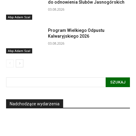
do odnowienia Ślubów Jasnogórskich
03.08.2026
Abp Adam Szal
Program Wielkiego Odpustu
Kalwaryjskiego 2026
03.08.2026
Abp Adam Szal
SZUKAJ
Nadchodzące wydarzenia
Informacja dot. funkcjonowania Sądu