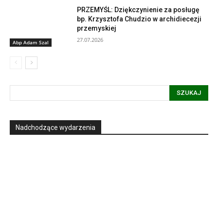
PRZEMYŚL: Dziękczynienie za posługę
bp. Krzysztofa Chudzio w archidiecezji
przemyskiej
27.07.2026
Abp Adam Szal
SZUKAJ
Nadchodzące wydarzenia
Informacja dot. funkcjonowania Sądu
Metropolitalnego