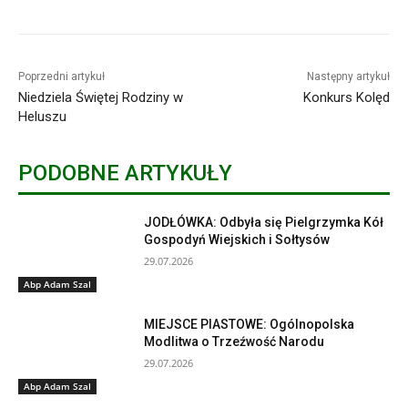
Poprzedni artykuł
Następny artykuł
Niedziela Świętej Rodziny w
Konkurs Kolęd
Heluszu
PODOBNE ARTYKUŁY
JODŁÓWKA: Odbyła się Pielgrzymka Kół
Gospodyń Wiejskich i Sołtysów
29.07.2026
Abp Adam Szal
MIEJSCE PIASTOWE: Ogólnopolska
Modlitwa o Trzeźwość Narodu
29.07.2026
Abp Adam Szal