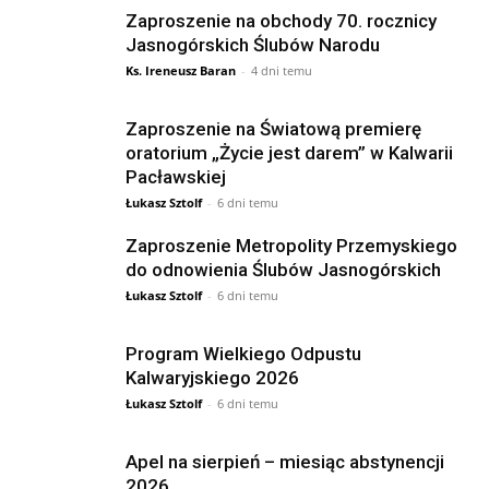
Zaproszenie na obchody 70. rocznicy
Jasnogórskich Ślubów Narodu
Ks. Ireneusz Baran
-
4 dni temu
Zaproszenie na Światową premierę
oratorium „Życie jest darem” w Kalwarii
Pacławskiej
Łukasz Sztolf
-
6 dni temu
Zaproszenie Metropolity Przemyskiego
do odnowienia Ślubów Jasnogórskich
Łukasz Sztolf
-
6 dni temu
Program Wielkiego Odpustu
Kalwaryjskiego 2026
Łukasz Sztolf
-
6 dni temu
Apel na sierpień – miesiąc abstynencji
2026