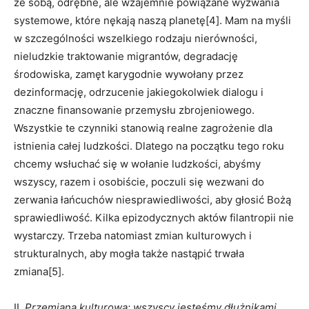
ze sobą, odrębne, ale wzajemnie powiązane wyzwania
systemowe, które nękają naszą planetę[4]. Mam na myśli
w szczególności wszelkiego rodzaju nierówności,
nieludzkie traktowanie migrantów, degradację
środowiska, zamęt karygodnie wywołany przez
dezinformację, odrzucenie jakiegokolwiek dialogu i
znaczne finansowanie przemysłu zbrojeniowego.
Wszystkie te czynniki stanowią realne zagrożenie dla
istnienia całej ludzkości. Dlatego na początku tego roku
chcemy wsłuchać się w wołanie ludzkości, abyśmy
wszyscy, razem i osobiście, poczuli się wezwani do
zerwania łańcuchów niesprawiedliwości, aby głosić Bożą
sprawiedliwość. Kilka epizodycznych aktów filantropii nie
wystarczy. Trzeba natomiast zmian kulturowych i
strukturalnych, aby mogła także nastąpić trwała
zmiana[5].
II.
Przemiana kulturowa: wszyscy jesteśmy dłużnikami