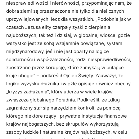
niesprawiedliwości i nierówności, przypominając nam, że
dobra ziemi są przeznaczone nie tylko dla nielicznych
uprzywilejowanych, lecz dla wszystkich. „Podobnie jak w
czasach Jezusa elity czerpały zyski z cierpienia
najuboższych, tak też i dzisiaj, w globalnej wiosce, gdzie
wszystko jest ze sobą wzajemnie powiązane, system
międzynarodowy, jeśli nie jest oparty na logice
solidarności i współzależności, rodzi niesprawiedliwości,
zaostrzone przez korupcję, które zamykają w pułapce
kraje ubogie” – podkreślił Ojciec Święty. Zauważył, że
logika wyzysku dłużnika zwięźle opisuje również obecny
„kryzys zadłużenia”, który uderza w wiele krajów,
zwłaszcza globalnego Południa. Podkreślił, że „dług
zagraniczny stał się narzędziem kontroli, za pomocą
którego niektóre rządy i prywatne instytucje finansowe
krajów najbogatszych, bez skrupułów wykorzystują
zasoby ludzkie i naturalne krajów najuboższych, w celu