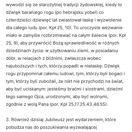
wywodzi się ze starożytnej tradycji żydowskiej, kiedy to
dźwięk baraniego rogu (po hebrajsku yobel) co
czterdzieści dziewięć lat zwiastował łaskę i wyzwolenie
dla całego ludu (por. Kpł 25, 10). To uroczyste wezwanie
miało w zamyśle rozbrzmiewać na całym świecie (por. Kpł
25, 9), aby przywrócić Bożą sprawiedliwość w różnych
dziedzinach życia: w użytkowaniu ziemi, w posiadaniu
dóbr, w relacjach z bliźnimi, zwłaszcza wobec
najuboższych i tych, którzy popadli w niełaskę. Dźwięk
rogu przypominał całemu ludowi, tym, którzy byli bogaci i
tym, którzy byli zubożali, że nikt nie przychodzi na świat,
aby być uciskanym: jesteśmy braćmi i siostrami, dziećmi
tego samego Ojca, urodzonymi, aby być wolnymi,
zgodnie z wolą Pana (por. Kpł 25,17.25.43.46.55).
3. Również dzisiaj Jubileusz jest wydarzeniem, które
pobudza nas do poszukiwania wyzwalającej