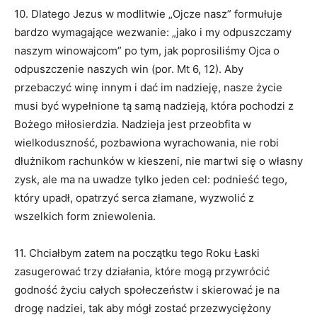
10. Dlatego Jezus w modlitwie „Ojcze nasz” formułuje
bardzo wymagające wezwanie: „jako i my odpuszczamy
naszym winowajcom” po tym, jak poprosiliśmy Ojca o
odpuszczenie naszych win (por. Mt 6, 12). Aby
przebaczyć winę innym i dać im nadzieję, nasze życie
musi być wypełnione tą samą nadzieją, która pochodzi z
Bożego miłosierdzia. Nadzieja jest przeobfita w
wielkoduszność, pozbawiona wyrachowania, nie robi
dłużnikom rachunków w kieszeni, nie martwi się o własny
zysk, ale ma na uwadze tylko jeden cel: podnieść tego,
który upadł, opatrzyć serca złamane, wyzwolić z
wszelkich form zniewolenia.
11. Chciałbym zatem na początku tego Roku Łaski
zasugerować trzy działania, które mogą przywrócić
godność życiu całych społeczeństw i skierować je na
drogę nadziei, tak aby mógł zostać przezwyciężony