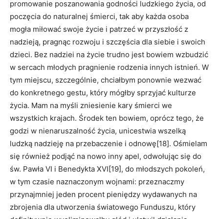
promowanie poszanowania godności ludzkiego życia, od
poczęcia do naturalnej śmierci, tak aby każda osoba
mogła miłować swoje życie i patrzeć w przyszłość z
nadzieją, pragnąc rozwoju i szczęścia dla siebie i swoich
dzieci. Bez nadziei na życie trudno jest bowiem wzbudzić
w sercach młodych pragnienie rodzenia innych istnień. W
tym miejscu, szczególnie, chciałbym ponownie wezwać
do konkretnego gestu, który mógłby sprzyjać kulturze
życia. Mam na myśli zniesienie kary śmierci we
wszystkich krajach. Środek ten bowiem, oprócz tego, że
godzi w nienaruszalność życia, unicestwia wszelką
ludzką nadzieję na przebaczenie i odnowę[18]. Ośmielam
się również podjąć na nowo inny apel, odwołując się do
św. Pawła VI i Benedykta XVI[19], do młodszych pokoleń,
w tym czasie naznaczonym wojnami: przeznaczmy
przynajmniej jeden procent pieniędzy wydawanych na
zbrojenia dla utworzenia światowego Funduszu, który