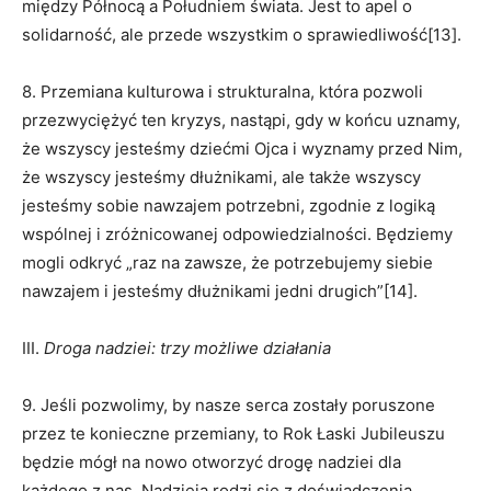
między Północą a Południem świata. Jest to apel o
solidarność, ale przede wszystkim o sprawiedliwość[13].
8. Przemiana kulturowa i strukturalna, która pozwoli
przezwyciężyć ten kryzys, nastąpi, gdy w końcu uznamy,
że wszyscy jesteśmy dziećmi Ojca i wyznamy przed Nim,
że wszyscy jesteśmy dłużnikami, ale także wszyscy
jesteśmy sobie nawzajem potrzebni, zgodnie z logiką
wspólnej i zróżnicowanej odpowiedzialności. Będziemy
mogli odkryć „raz na zawsze, że potrzebujemy siebie
nawzajem i jesteśmy dłużnikami jedni drugich”[14].
III.
Droga nadziei: trzy możliwe działania
9. Jeśli pozwolimy, by nasze serca zostały poruszone
przez te konieczne przemiany, to Rok Łaski Jubileuszu
będzie mógł na nowo otworzyć drogę nadziei dla
każdego z nas. Nadzieja rodzi się z doświadczenia