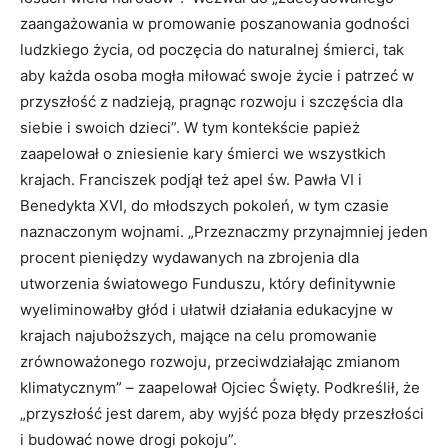
zaangażowania w promowanie poszanowania godności
ludzkiego życia, od poczęcia do naturalnej śmierci, tak
aby każda osoba mogła miłować swoje życie i patrzeć w
przyszłość z nadzieją, pragnąc rozwoju i szczęścia dla
siebie i swoich dzieci”. W tym kontekście papież
zaapelował o zniesienie kary śmierci we wszystkich
krajach. Franciszek podjął też apel św. Pawła VI i
Benedykta XVI, do młodszych pokoleń, w tym czasie
naznaczonym wojnami. „Przeznaczmy przynajmniej jeden
procent pieniędzy wydawanych na zbrojenia dla
utworzenia światowego Funduszu, który definitywnie
wyeliminowałby głód i ułatwił działania edukacyjne w
krajach najuboższych, mające na celu promowanie
zrównoważonego rozwoju, przeciwdziałając zmianom
klimatycznym” – zaapelował Ojciec Święty. Podkreślił, że
„przyszłość jest darem, aby wyjść poza błędy przeszłości
i budować nowe drogi pokoju”.