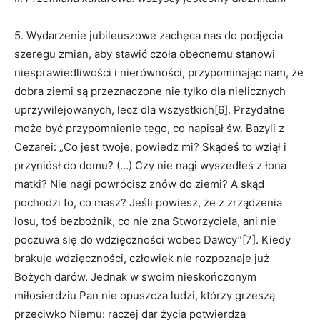
5. Wydarzenie jubileuszowe zachęca nas do podjęcia
szeregu zmian, aby stawić czoła obecnemu stanowi
niesprawiedliwości i nierówności, przypominając nam, że
dobra ziemi są przeznaczone nie tylko dla nielicznych
uprzywilejowanych, lecz dla wszystkich[6]. Przydatne
może być przypomnienie tego, co napisał św. Bazyli z
Cezarei: „Co jest twoje, powiedz mi? Skądeś to wziął i
przyniósł do domu? (…) Czy nie nagi wyszedłeś z łona
matki? Nie nagi powrócisz znów do ziemi? A skąd
pochodzi to, co masz? Jeśli powiesz, że z zrządzenia
losu, toś bezbożnik, co nie zna Stworzyciela, ani nie
poczuwa się do wdzięczności wobec Dawcy”[7]. Kiedy
brakuje wdzięczności, człowiek nie rozpoznaje już
Bożych darów. Jednak w swoim nieskończonym
miłosierdziu Pan nie opuszcza ludzi, którzy grzeszą
przeciwko Niemu: raczej dar życia potwierdza