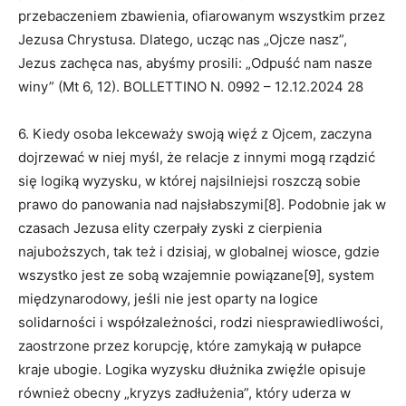
przebaczeniem zbawienia, ofiarowanym wszystkim przez
Jezusa Chrystusa. Dlatego, ucząc nas „Ojcze nasz”,
Jezus zachęca nas, abyśmy prosili: „Odpuść nam nasze
winy” (Mt 6, 12). BOLLETTINO N. 0992 – 12.12.2024 28
6. Kiedy osoba lekceważy swoją więź z Ojcem, zaczyna
dojrzewać w niej myśl, że relacje z innymi mogą rządzić
się logiką wyzysku, w której najsilniejsi roszczą sobie
prawo do panowania nad najsłabszymi[8]. Podobnie jak w
czasach Jezusa elity czerpały zyski z cierpienia
najuboższych, tak też i dzisiaj, w globalnej wiosce, gdzie
wszystko jest ze sobą wzajemnie powiązane[9], system
międzynarodowy, jeśli nie jest oparty na logice
solidarności i współzależności, rodzi niesprawiedliwości,
zaostrzone przez korupcję, które zamykają w pułapce
kraje ubogie. Logika wyzysku dłużnika zwięźle opisuje
również obecny „kryzys zadłużenia”, który uderza w