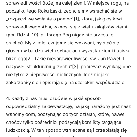
sprawiedliwości Bożej na całej ziemi. W miejsce rogu, na
początku tego Roku Łaski, zechciejmy wsłuchać się w
„rozpaczliwe wołanie o pomoc”[1], które, jak głos krwi
sprawiedliwego Abla, wznosi się z wielu zakątków ziemi
(por. Rdz 4, 10), a którego Bóg nigdy nie przestaje
słuchać. My z kolei czujemy się wezwani, by stać się
głosem w bardzo wielu sytuacjach wyzysku ziemi i ucisku
bliźniego[2]. Takie niesprawiedliwości św. Jan Paweł II
nazywał „strukturami grzechu”[3], ponieważ wynikają one
nie tylko z nieprawości nielicznych, lecz niejako
zakorzeniły się i opierają się na szerokim współudziale.
4. Każdy z nas musi czuć się w jakiś sposób
odpowiedzialny za dewastację, na jaką narażony jest nasz
wspólny dom, poczynając od tych działań, które, nawet
choćby tylko pośrednio, podsycają konflikty targające
ludzkością. W ten sposób wzniecane są i przeplatają się