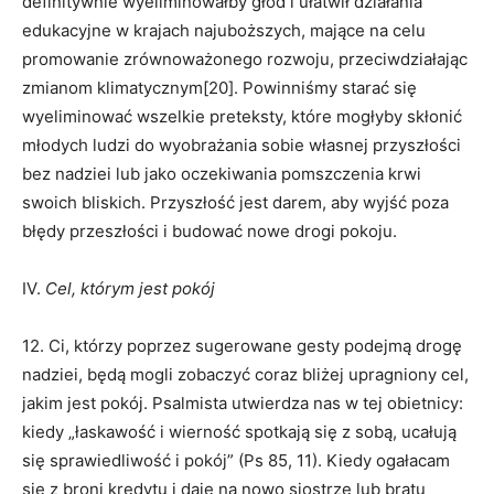
definitywnie wyeliminowałby głód i ułatwił działania
edukacyjne w krajach najuboższych, mające na celu
promowanie zrównoważonego rozwoju, przeciwdziałając
zmianom klimatycznym[20]. Powinniśmy starać się
wyeliminować wszelkie preteksty, które mogłyby skłonić
młodych ludzi do wyobrażania sobie własnej przyszłości
bez nadziei lub jako oczekiwania pomszczenia krwi
swoich bliskich. Przyszłość jest darem, aby wyjść poza
błędy przeszłości i budować nowe drogi pokoju.
IV.
Cel, którym jest pokój
12. Ci, którzy poprzez sugerowane gesty podejmą drogę
nadziei, będą mogli zobaczyć coraz bliżej upragniony cel,
jakim jest pokój. Psalmista utwierdza nas w tej obietnicy:
kiedy „łaskawość i wierność spotkają się z sobą, ucałują
się sprawiedliwość i pokój” (Ps 85, 11). Kiedy ogałacam
się z broni kredytu i daję na nowo siostrze lub bratu