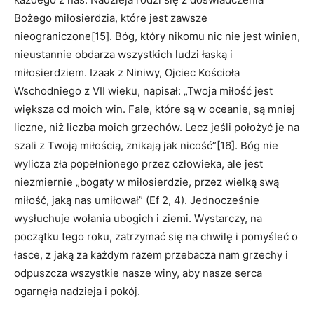
Bożego miłosierdzia, które jest zawsze
nieograniczone[15]. Bóg, który nikomu nic nie jest winien,
nieustannie obdarza wszystkich ludzi łaską i
miłosierdziem. Izaak z Niniwy, Ojciec Kościoła
Wschodniego z VII wieku, napisał: „Twoja miłość jest
większa od moich win. Fale, które są w oceanie, są mniej
liczne, niż liczba moich grzechów. Lecz jeśli położyć je na
szali z Twoją miłością, znikają jak nicość”[16]. Bóg nie
wylicza zła popełnionego przez człowieka, ale jest
niezmiernie „bogaty w miłosierdzie, przez wielką swą
miłość, jaką nas umiłował” (Ef 2, 4). Jednocześnie
wysłuchuje wołania ubogich i ziemi. Wystarczy, na
początku tego roku, zatrzymać się na chwilę i pomyśleć o
łasce, z jaką za każdym razem przebacza nam grzechy i
odpuszcza wszystkie nasze winy, aby nasze serca
ogarnęła nadzieja i pokój.