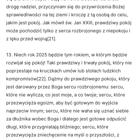
drogę nadziei, przyczyniam się do przywrócenia Bożej
sprawiedliwości na tej ziemi i kroczę z tą osobą do celu,
jakim jest pokój. Jak mówił św. Jan XXIII, prawdziwy pokój
może pochodzić tylko z serca rozbrojonego z niepokoju i
z lęku przed wojną[21].
13. Niech rok 2025 będzie tym rokiem, w którym będzie
rozwijał się pokój! Taki prawdziwy i trwały pokój, który nie
poprzestaje na kruczkach umów lub stołach ludzkich
kompromisów[22]. Dążmy do prawdziwego pokoju, który
jest darowany przez Boga sercu rozbrojonemu: sercu,
które nie wylicza, co jest moje, a co twoje; sercu, które
przezwycięża egoizm, aby być gotowym do wyjścia
naprzeciw innym; sercu, które nie waha się uznać siebie
za dłużnika wobec Boga i dlatego jest gotowe odpuścić
długi, które przygniatają bliźniego; sercu, które
przezwycięża zniechęcenie na myśl o przyszłości, z