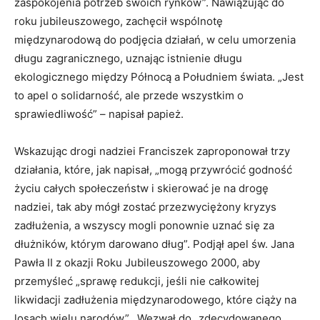
zaspokojenia potrzeb swoich rynków”. Nawiązując do
roku jubileuszowego, zachęcił wspólnotę
międzynarodową do podjęcia działań, w celu umorzenia
długu zagranicznego, uznając istnienie długu
ekologicznego między Północą a Południem świata. „Jest
to apel o solidarność, ale przede wszystkim o
sprawiedliwość” – napisał papież.
Wskazując drogi nadziei Franciszek zaproponował trzy
działania, które, jak napisał, „mogą przywrócić godność
życiu całych społeczeństw i skierować je na drogę
nadziei, tak aby mógł zostać przezwyciężony kryzys
zadłużenia, a wszyscy mogli ponownie uznać się za
dłużników, którym darowano dług”. Podjął apel św. Jana
Pawła II z okazji Roku Jubileuszowego 2000, aby
przemyśleć „sprawę redukcji, jeśli nie całkowitej
likwidacji zadłużenia międzynarodowego, które ciąży na
losach wielu narodów”. Wezwał do „zdecydowanego