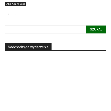
Abp Adam Szal
SZUKAJ
Nadchodzące wydarzenia
Informacja dot. funkcjonowania Sądu
Metropolitalnego