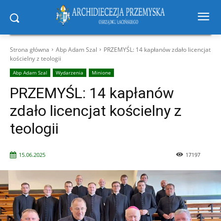
Strona główna
Abp Adam Szal
PRZEMYŚL: 14 kapłanów zdało licencjat
kościelny z teologii
Abp Adam Szal
Wydarzenia
Minione
PRZEMYŚL: 14 kapłanów
zdało licencjat kościelny z
teologii
15.06.2025
17197