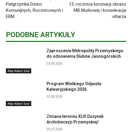
Pielgrzymka Dzieci
15. rocznica koronacji obrazu
Komunijnych, Rocznicowych i
MB Murkowej i konsekracja
ERM
ołtarza
PODOBNE ARTYKUŁY
Zaproszenie Metropolity Przemyskiego
do odnowienia Ślubów Jasnogórskich
03.08.2026
Abp Adam Szal
Program Wielkiego Odpustu
Kalwaryjskiego 2026
03.08.2026
Abp Adam Szal
Zmiana terminu XLIII Dożynek
Archidiecezji Przemyskiej!
29.07.2026