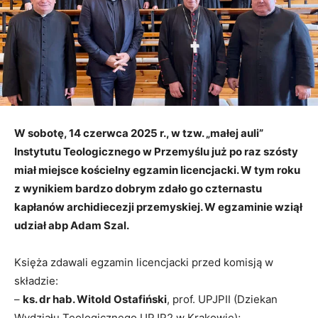
W sobotę, 14 czerwca 2025 r., w tzw. „małej auli”
Instytutu Teologicznego w Przemyślu już po raz szósty
miał miejsce kościelny egzamin licencjacki. W tym roku
z wynikiem bardzo dobrym zdało go czternastu
kapłanów archidiecezji przemyskiej. W egzaminie wziął
udział abp Adam Szal.
Księża zdawali egzamin licencjacki przed komisją w
składzie:
–
ks. dr hab. Witold Ostafiński
, prof. UPJPII (Dziekan
Wydziału Teologicznego UPJP2 w Krakowie);