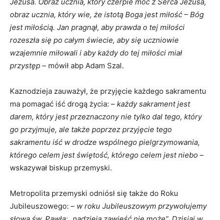
Jezusa. Obraz ucznia, który czerpie moc z Serca Jezusa,
obraz ucznia, który wie, że istotą Boga jest miłość – Bóg
jest miłością. Jan pragnął, aby prawda o tej miłości
rozeszła się po całym świecie, aby się uczniowie
wzajemnie miłowali i aby każdy do tej miłości miał
przystęp
– mówił abp Adam Szal.
Kaznodzieja zauważył, że przyjęcie każdego sakramentu
ma pomagać iść drogą życia: –
każdy sakrament jest
darem, który jest przeznaczony nie tylko dal tego, który
go przyjmuje, ale także poprzez przyjęcie tego
sakramentu iść w drodze wspólnego pielgrzymowania,
którego celem jest świętość, którego celem jest niebo
–
wskazywał biskup przemyski.
Metropolita przemyski odniósł się także do Roku
Jubileuszowego: –
w roku Jubileuszowym przywołujemy
słowa św. Pawła: „nadzieja zawieść nie może”. Dzisiaj w