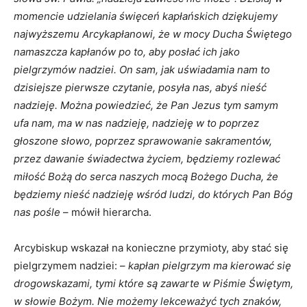
momencie udzielania święceń kapłańskich dziękujemy
najwyższemu Arcykapłanowi, że w mocy Ducha Świętego
namaszcza kapłanów po to, aby posłać ich jako
pielgrzymów nadziei. On sam, jak uświadamia nam to
dzisiejsze pierwsze czytanie, posyła nas, abyś nieść
nadzieję. Można powiedzieć, że Pan Jezus tym samym
ufa nam, ma w nas nadzieję, nadzieję w to poprzez
głoszone słowo, poprzez sprawowanie sakramentów,
przez dawanie świadectwa życiem, będziemy rozlewać
miłość Bożą do serca naszych mocą Bożego Ducha, że
będziemy nieść nadzieję wśród ludzi, do których Pan Bóg
nas pośle
– mówił hierarcha.
Arcybiskup wskazał na konieczne przymioty, aby stać się
pielgrzymem nadziei: –
kapłan pielgrzym ma kierować się
drogowskazami, tymi które są zawarte w Piśmie Świętym,
w słowie Bożym. Nie możemy lekceważyć tych znaków,