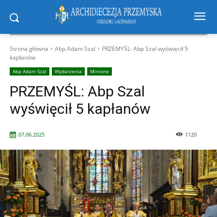
Strona główna
Abp Adam Szal
PRZEMYŚL: Abp Szal wyświęcił 5
kapłanów
Abp Adam Szal
Wydarzenia
Minione
PRZEMYŚL: Abp Szal
wyświęcił 5 kapłanów
07.06.2025
1120