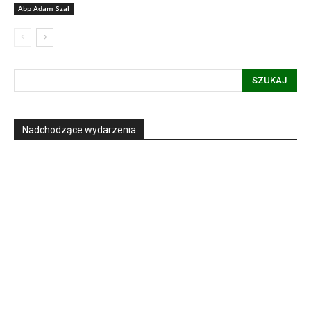
Abp Adam Szal
SZUKAJ
Nadchodzące wydarzenia
Informacja dot. funkcjonowania Sądu
Metropolitalnego