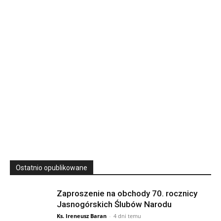
Rekolekcje kapłańskie w WSD Przemyśl – Seria III
Wyższe Seminarium Duchowne,
ul. Zamkowa 5 Przemyśl,
podkarpackie 37-700 Polska
23
SIERPNIA, 2026
23 Niedz., 2026 00:00
Ostatnio opublikowane
Zaproszenie na obchody 70. rocznicy
Jasnogórskich Ślubów Narodu
Ks. Ireneusz Baran
-
4 dni temu