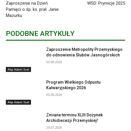
Zaproszenie na Dzień
WSD: Prymicje 2025
Pamięci o śp. ks. prał. Janie
Mazurku
PODOBNE ARTYKUŁY
Zaproszenie Metropolity Przemyskiego
do odnowienia Ślubów Jasnogórskich
03.08.2026
Abp Adam Szal
Program Wielkiego Odpustu
Kalwaryjskiego 2026
03.08.2026
Abp Adam Szal
Zmiana terminu XLIII Dożynek
Archidiecezji Przemyskiej!
29.07.2026