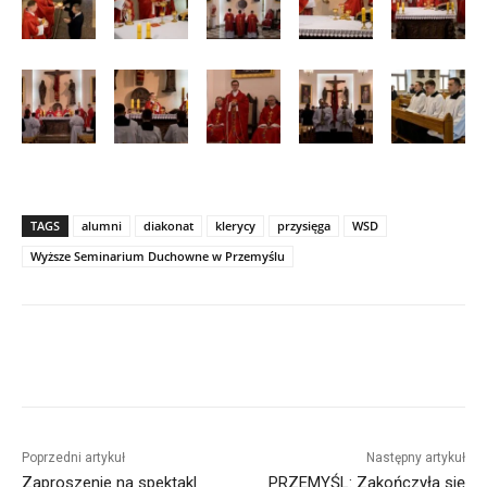
TAGS
alumni
diakonat
klerycy
przysięga
WSD
Wyższe Seminarium Duchowne w Przemyślu
Poprzedni artykuł
Następny artykuł
Zaproszenie na spektakl
PRZEMYŚL: Zakończyła się