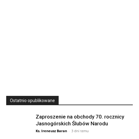
Wyższe Seminarium Duchowne,
ul. Zamkowa 5 Przemyśl,
podkarpackie 37-700 Polska
23
SIERPNIA, 2026
23 Niedz., 2026 00:00
Ostatnio opublikowane
Zaproszenie na obchody 70. rocznicy
Jasnogórskich Ślubów Narodu
Ks. Ireneusz Baran
-
3 dni temu