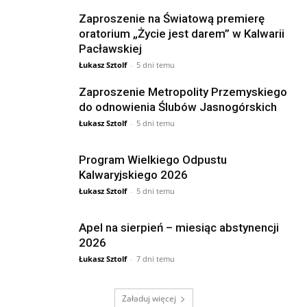
Zaproszenie na Światową premierę
oratorium „Życie jest darem” w Kalwarii
Pacławskiej
Łukasz Sztolf
-
5 dni temu
Zaproszenie Metropolity Przemyskiego
do odnowienia Ślubów Jasnogórskich
Łukasz Sztolf
-
5 dni temu
Program Wielkiego Odpustu
Kalwaryjskiego 2026
Łukasz Sztolf
-
5 dni temu
Apel na sierpień – miesiąc abstynencji
2026
Łukasz Sztolf
-
7 dni temu
Załaduj więcej