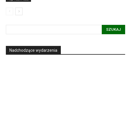
SZUKAJ
Nadchodzące wydarzenia
Informacja dot. funkcjonowania Sądu
Metropolitalnego
15