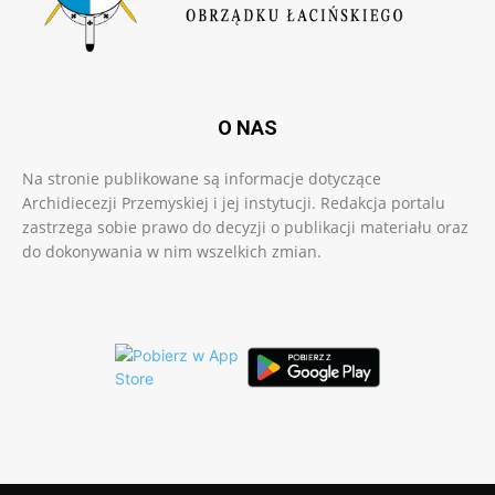
O NAS
Na stronie publikowane są informacje dotyczące
Archidiecezji Przemyskiej i jej instytucji. Redakcja portalu
zastrzega sobie prawo do decyzji o publikacji materiału oraz
do dokonywania w nim wszelkich zmian.