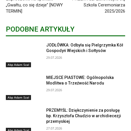
„Gwałtu, co się dzieje” [NOWY
Szkoła Ceremoniarza
TERMIN]
2025/2026
PODOBNE ARTYKUŁY
JODŁÓWKA: Odbyła się Pielgrzymka Kół
Gospodyń Wiejskich i Sołtysów
29.07.2026
Abp Adam Szal
MIEJSCE PIASTOWE: Ogólnopolska
Modlitwa o Trzeźwość Narodu
29.07.2026
Abp Adam Szal
PRZEMYŚL: Dziękczynienie za posługę
bp. Krzysztofa Chudzio w archidiecezji
przemyskiej
27.07.2026
Abp Adam Szal