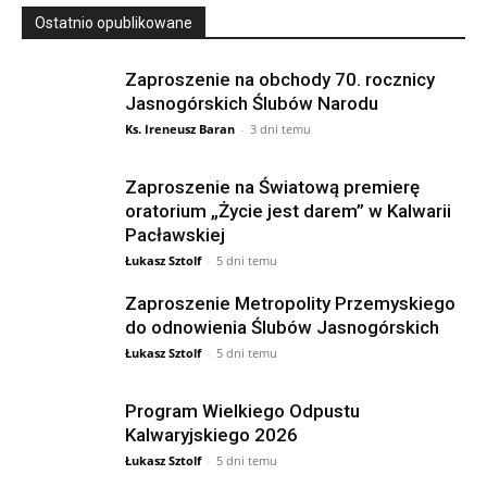
Ostatnio opublikowane
Zaproszenie na obchody 70. rocznicy
Jasnogórskich Ślubów Narodu
Ks. Ireneusz Baran
-
3 dni temu
Zaproszenie na Światową premierę
oratorium „Życie jest darem” w Kalwarii
Pacławskiej
Łukasz Sztolf
-
5 dni temu
Zaproszenie Metropolity Przemyskiego
do odnowienia Ślubów Jasnogórskich
Łukasz Sztolf
-
5 dni temu
Program Wielkiego Odpustu
Kalwaryjskiego 2026
Łukasz Sztolf
-
5 dni temu