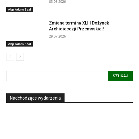
03.08.2026
Abp Adam Szal
Zmiana terminu XLIII Dożynek
Archidiecezji Przemyskiej!
29.07.2026
Abp Adam Szal
SZUKAJ
Nadchodzące wydarzenia
Informacja dot. funkcjonowania Sądu
Metropolitalnego