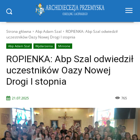
Strona główna
Abp Adam Szal
ROPIENKA: Abp Szal odwiedził
uczestników Oazy Nowej Drogi I stopnia
Abp Adam Szal
Wydarzenia
Minione
ROPIENKA: Abp Szal odwiedził
uczestników Oazy Nowej
Drogi I stopnia
21.07.2025
765