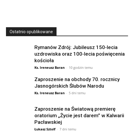
23 Niedz., 2026 00:00
Ostatnio opublikowane
Rymanów Zdrój: Jubileusz 150-lecia
uzdrowiska oraz 100-lecia poświęcenia
kościoła
Ks. Ireneusz Baran
-
10 godzin temu
Zaproszenie na obchody 70. rocznicy
Jasnogórskich Ślubów Narodu
Ks. Ireneusz Baran
-
5 dni temu
Zaproszenie na Światową premierę
oratorium „Życie jest darem” w Kalwarii
Pacławskiej
Łukasz Sztolf
-
7 dni temu