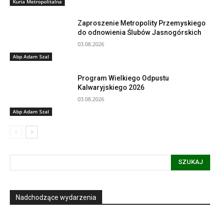
Kuria Metropolitalna
Zaproszenie Metropolity Przemyskiego
do odnowienia Ślubów Jasnogórskich
03.08.2026
Abp Adam Szal
Program Wielkiego Odpustu
Kalwaryjskiego 2026
03.08.2026
Abp Adam Szal
SZUKAJ
Nadchodzące wydarzenia