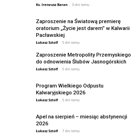
Ks. Ireneusz Baran
-
3 dni temu
Zaproszenie na Światową premierę
oratorium „Życie jest darem” w Kalwarii
Pacławskiej
Łukasz Sztolf
-
5 dni temu
Zaproszenie Metropolity Przemyskiego
do odnowienia Ślubów Jasnogórskich
Łukasz Sztolf
-
5 dni temu
Program Wielkiego Odpustu
Kalwaryjskiego 2026
Łukasz Sztolf
-
5 dni temu
Apel na sierpień – miesiąc abstynencji
2026
Łukasz Sztolf
-
7 dni temu