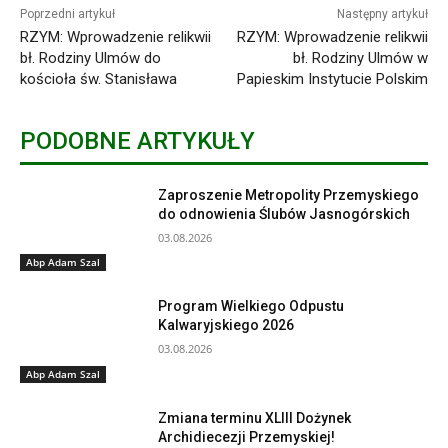
Poprzedni artykuł
Następny artykuł
RZYM: Wprowadzenie relikwii
RZYM: Wprowadzenie relikwii
bł. Rodziny Ulmów do
bł. Rodziny Ulmów w
kościoła św. Stanisława
Papieskim Instytucie Polskim
PODOBNE ARTYKUŁY
Zaproszenie Metropolity Przemyskiego
do odnowienia Ślubów Jasnogórskich
03.08.2026
Abp Adam Szal
Program Wielkiego Odpustu
Kalwaryjskiego 2026
03.08.2026
Abp Adam Szal
Zmiana terminu XLIII Dożynek
Archidiecezji Przemyskiej!