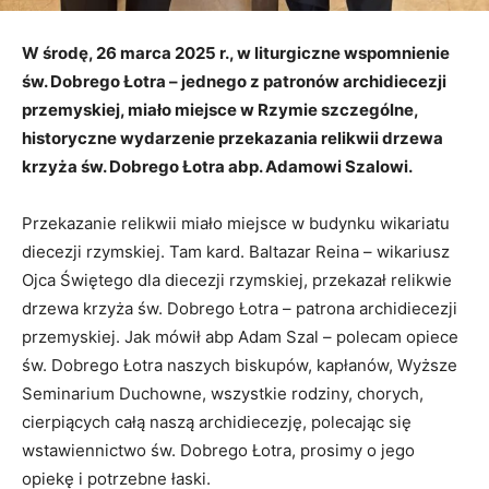
W środę, 26 marca 2025 r., w liturgiczne wspomnienie
św. Dobrego Łotra – jednego z patronów archidiecezji
przemyskiej, miało miejsce w Rzymie szczególne,
historyczne wydarzenie przekazania relikwii drzewa
krzyża św. Dobrego Łotra abp. Adamowi Szalowi.
Przekazanie relikwii miało miejsce w budynku wikariatu
diecezji rzymskiej. Tam kard. Baltazar Reina – wikariusz
Ojca Świętego dla diecezji rzymskiej, przekazał relikwie
drzewa krzyża św. Dobrego Łotra – patrona archidiecezji
przemyskiej. Jak mówił abp Adam Szal – polecam opiece
św. Dobrego Łotra naszych biskupów, kapłanów, Wyższe
Seminarium Duchowne, wszystkie rodziny, chorych,
cierpiących całą naszą archidiecezję, polecając się
wstawiennictwo św. Dobrego Łotra, prosimy o jego
opiekę i potrzebne łaski.