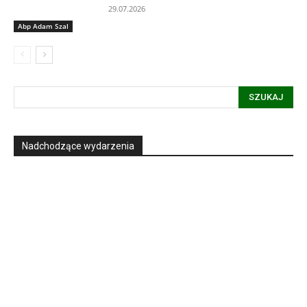
29.07.2026
Abp Adam Szal
SZUKAJ
Nadchodzące wydarzenia
Informacja dot. funkcjonowania Sądu
Metropolitalnego