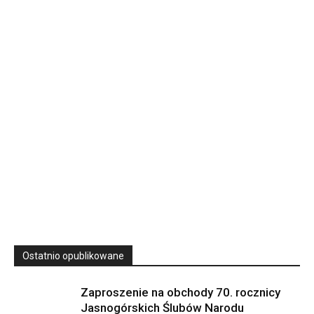
Rekolekcje kapłańskie w WSD Przemyśl – Seria III
Wyższe Seminarium Duchowne,
ul. Zamkowa 5 Przemyśl,
podkarpackie 37-700 Polska
23
SIERPNIA, 2026
23 Niedz., 2026 00:00
Ostatnio opublikowane
Zaproszenie na obchody 70. rocznicy
Jasnogórskich Ślubów Narodu