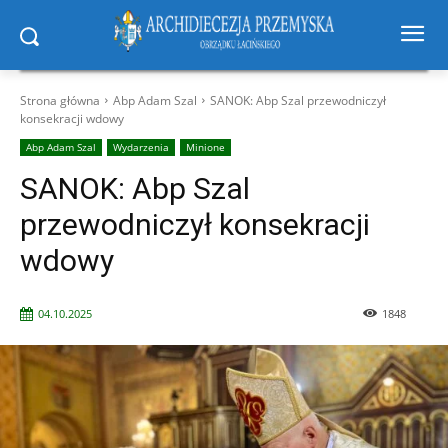
Strona główna
Abp Adam Szal
SANOK: Abp Szal przewodniczył
konsekracji wdowy
Abp Adam Szal
Wydarzenia
Minione
SANOK: Abp Szal
przewodniczył konsekracji
wdowy
04.10.2025
1848