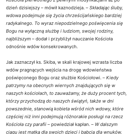
dzień dzisiejszy – mówił kaznodzieja. –
Składając śluby,
wdowa podejmuje się życia chrześcijańskiego bardziej
radykalnego. To wyraz niepodzielnego poświęcenia się
Bogu na wyłączną służbę i ludziom, swojej rodziny,
najbliższym
– dodał i przybliżył nauczanie Kościoła
odnośnie wdów konsekrowanych.
Jak zaznaczył ks. Skiba, w skali krajowej wzrasta liczba
wdów pragnących wejścia na drogę wdowieństwa
poświęconego Bogu oraz służbie Kościołowi. –
Kiedy
patrzymy na obecnych wiernych znajdujących się w
naszych kościołach, to zauważamy, że duży procent tych,
którzy przychodzą do naszych świątyń, także w dni
powszednie, stanowią kobieta wśród nich wdowy, które
częściej niż inni podejmują różnorakie posługi na rzecz
Kościoła czy parafii
– powiedział kapłan. –
W dalszym
ciągu jest matką dla swoich dzieci i babcią dla wnuków.