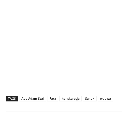
TAGS
Abp Adam Szal
Fara
konskeracja
Sanok
wdowa