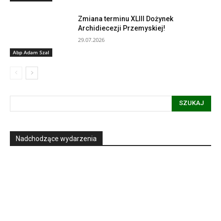
Zmiana terminu XLIII Dożynek
Archidiecezji Przemyskiej!
29.07.2026
Abp Adam Szal
SZUKAJ
Nadchodzące wydarzenia
Informacja dot. funkcjonowania Sądu
Metropolitalnego