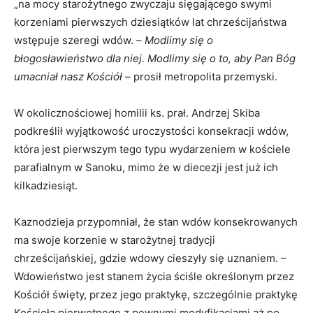
„na mocy starożytnego zwyczaju sięgającego swymi
korzeniami pierwszych dziesiątków lat chrześcijaństwa
wstępuje szeregi wdów. –
Modlimy się o
błogosławieństwo dla niej. Modlimy się o to, aby Pan Bóg
umacniał nasz Kościół
– prosił metropolita przemyski.
W okolicznościowej homilii ks. prał. Andrzej Skiba
podkreślił wyjątkowość uroczystości konsekracji wdów,
która jest pierwszym tego typu wydarzeniem w kościele
parafialnym w Sanoku, mimo że w diecezji jest już ich
kilkadziesiąt.
Kaznodzieja przypomniał, że stan wdów konsekrowanych
ma swoje korzenie w starożytnej tradycji
chrześcijańskiej, gdzie wdowy cieszyły się uznaniem. –
Wdowieństwo jest stanem życia ściśle określonym przez
Kościół święty, przez jego praktykę, szczególnie praktykę
Kościoła pierwotnego z pewnymi modyfikacjami aż po