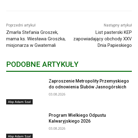
Poprzedni artykuł
Następny artykuł
Zmarła Stefania Groszek,
List pasterski KEP
mama ks. Wiesława Groszka,
zapowiadający obchody XXV
misjonarza w Gwatemali
Dnia Papieskiego
PODOBNE ARTYKUŁY
Zaproszenie Metropolity Przemyskiego
do odnowienia Ślubów Jasnogórskich
03.08.2026
Abp Adam Szal
Program Wielkiego Odpustu
Kalwaryjskiego 2026
03.08.2026
Abp Adam Szal