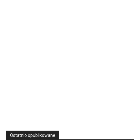
16 Niedz., 2026 00:00
Rekolekcje kapłańskie w WSD Przemyśl – Seria III
Wyższe Seminarium Duchowne,
ul. Zamkowa 5 Przemyśl,
podkarpackie 37-700 Polska
23
SIERPNIA, 2026
23 Niedz., 2026 00:00
Ostatnio opublikowane