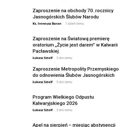
Zaproszenie na obchody 70. rocznicy
Jasnogórskich Ślubów Narodu
Ks. Ireneusz Baran
-
1 dzień temu
Zaproszenie na Światową premierę
oratorium „Życie jest darem” w Kalwarii
Pacławskiej
Łukasz Sztolf
-
3 dni temu
Zaproszenie Metropolity Przemyskiego
do odnowienia Ślubów Jasnogórskich
Łukasz Sztolf
-
3 dni temu
Program Wielkiego Odpustu
Kalwaryjskiego 2026
Łukasz Sztolf
-
3 dni temu
Apel na sierpień – miesiąc abstynencji