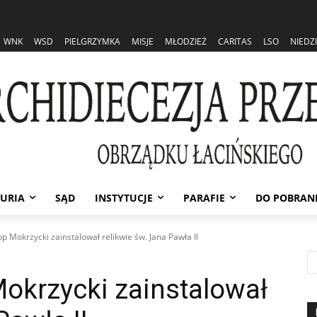
WNK
WSD
PIELGRZYMKA
MISJE
MŁODZIEŻ
CARITAS
LSO
NIEDZ
URIA
SĄD
INSTYTUCJE
PARAFIE
DO POBRAN
Mokrzycki zainstalował relikwie św. Jana Pawła II
krzycki zainstalował