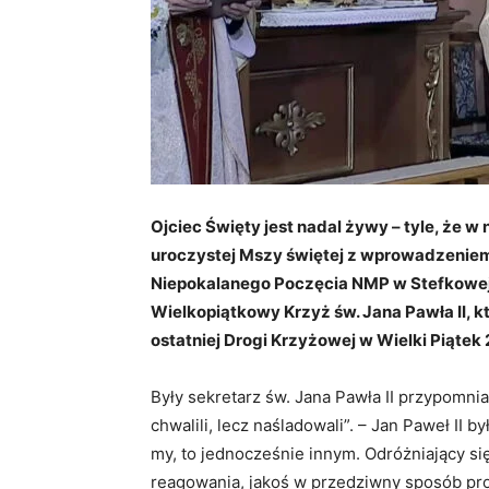
Ojciec Święty jest nadal żywy – tyle, że 
uroczystej Mszy świętej z wprowadzeniem r
Niepokalanego Poczęcia NMP w Stefkowej. 
Wielkopiątkowy Krzyż św. Jana Pawła II, k
ostatniej Drogi Krzyżowej w Wielki Piątek
Były sekretarz św. Jana Pawła II przypomnia
chwalili, lecz naśladowali”. – Jan Paweł II
my, to jednocześnie innym. Odróżniający s
reagowania, jakoś w przedziwny sposób pro