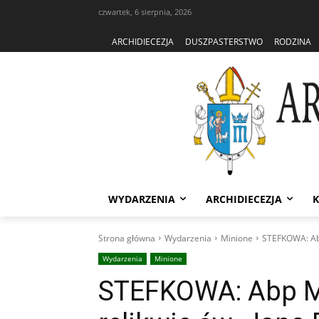
czwartek, 6 sierpnia, 2026
ARCHIDIECEZJA
DUSZPASTERSTWO
RODZINA
WYDARZENIA
ARCHIDIECEZJA
K
Strona główna
Wydarzenia
Minione
STEFKOWA: Abp 
Wydarzenia
Minione
STEFKOWA: Abp Mo