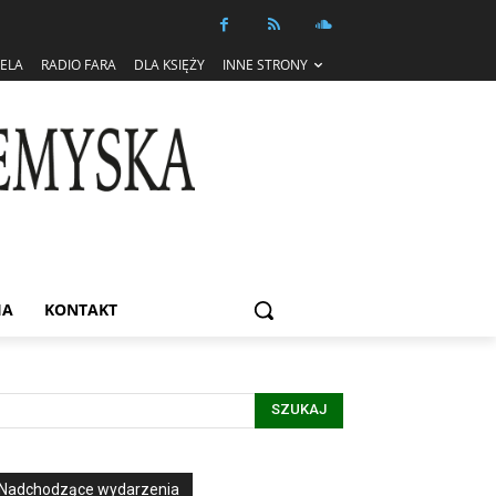
IELA
RADIO FARA
DLA KSIĘŻY
INNE STRONY
IA
KONTAKT
SZUKAJ
Nadchodzące wydarzenia