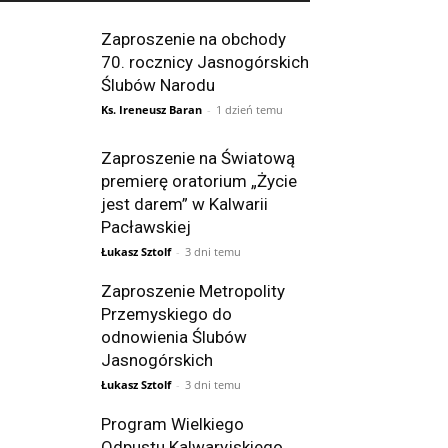
Zaproszenie na obchody
70. rocznicy Jasnogórskich
Ślubów Narodu
Ks. Ireneusz Baran
-
1 dzień temu
Zaproszenie na Światową
premierę oratorium „Życie
jest darem” w Kalwarii
Pacławskiej
Łukasz Sztolf
-
3 dni temu
Zaproszenie Metropolity
Przemyskiego do
odnowienia Ślubów
Jasnogórskich
Łukasz Sztolf
-
3 dni temu
Program Wielkiego
Odpustu Kalwaryjskiego