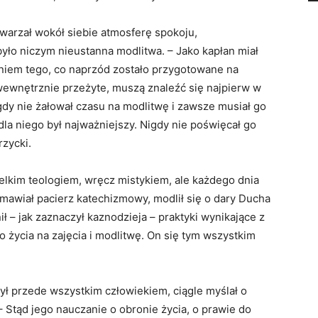
twarzał wokół siebie atmosferę spokoju,
było niczym nieustanna modlitwa. – Jako kapłan miał
niem tego, co naprzód zostało przygotowane na
ewnętrznie przeżyte, muszą znaleźć się najpierw w
igdy nie żałował czasu na modlitwę i zawsze musiał go
 dla niego był najważniejszy. Nigdy nie poświęcał go
zycki.
ielkim teologiem, wręcz mistykiem, ale każdego dnia
dmawiał pacierz katechizmowy, modlił się o dary Ducha
ł – jak zaznaczył kaznodzieja – praktyki wynikające z
o życia na zajęcia i modlitwę. On się tym wszystkim
był przede wszystkim człowiekiem, ciągle myślał o
– Stąd jego nauczanie o obronie życia, o prawie do