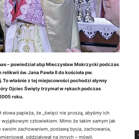
w nas – powiedział abp Mieczysław Mokrzycki podczas
elikwii św. Jana Pawła II do kościoła pw.
To właśnie z tej miejscowości pochodzi słynny
tóry Ojciec Święty trzymał w rękach podczas
 2005 roku.
ł słowa papieża, że „święci nie proszą, abyśmy ich
 był wyjątkowym człowiekiem. Mimo że takim samym jak
ię swoim zachowaniem, postawą bycia, zachowania,
mieniował, oddziaływał na innych – mówił.