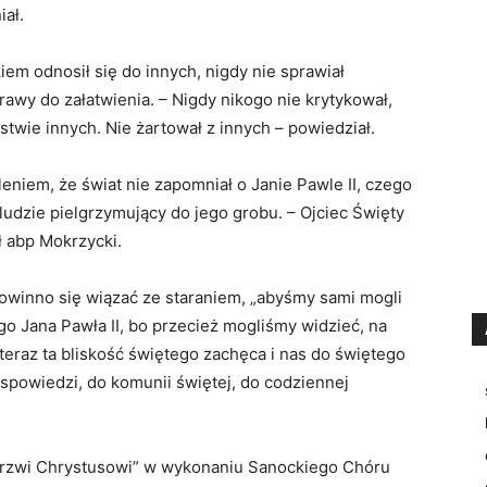
iał.
em odnosił się do innych, nigdy nie sprawiał
rawy do załatwienia. – Nigdy nikogo nie krytykował,
stwie innych. Nie żartował z innych – powiedział.
leniem, że świat nie zapomniał o Janie Pawle II, czego
ludzie pielgrzymujący do jego grobu. – Ojciec Święty
ł abp Mokrzycki.
owinno się wiązać ze staraniem, „abyśmy sami mogli
go Jana Pawła II, bo przecież mogliśmy widzieć, na
teraz ta bliskość świętego zachęca i nas do świętego
 spowiedzi, do komunii świętej, do codziennej
 drzwi Chrystusowi” w wykonaniu Sanockiego Chóru