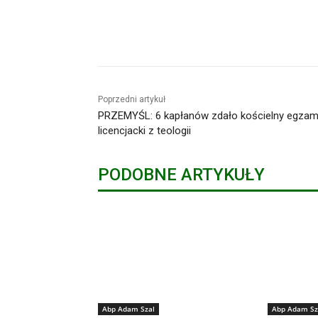
Udział
Poprzedni artykuł
PRZEMYŚL: 6 kapłanów zdało kościelny egzam
licencjacki z teologii
PODOBNE ARTYKUŁY
Abp Adam Szal
Abp Adam Sz