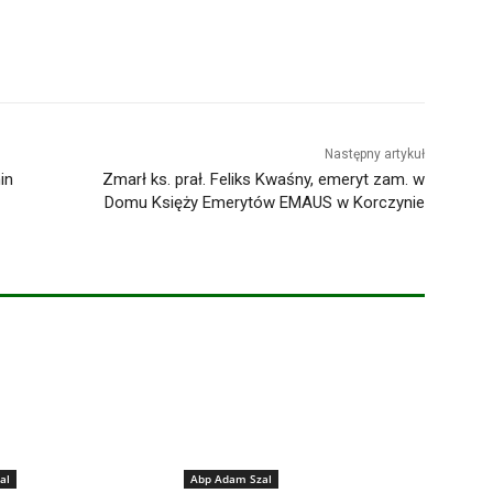
Następny artykuł
in
Zmarł ks. prał. Feliks Kwaśny, emeryt zam. w
Domu Księży Emerytów EMAUS w Korczynie
al
Abp Adam Szal