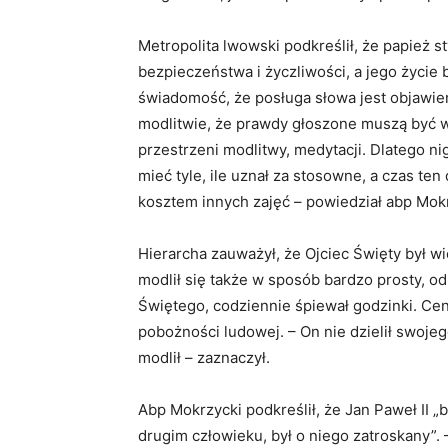
Metropolita lwowski podkreślił, że papież s
bezpieczeństwa i życzliwości, a jego życie 
świadomość, że posługa słowa jest objawie
modlitwie, że prawdy głoszone muszą być w
przestrzeni modlitwy, medytacji. Dlatego n
mieć tyle, ile uznał za stosowne, a czas ten
kosztem innych zajęć – powiedział abp Mokr
Hierarcha zauważył, że Ojciec Święty był w
modlił się także w sposób bardzo prosty, o
Świętego, codziennie śpiewał godzinki. Ceni
pobożności ludowej. – On nie dzielił swojeg
modlił – zaznaczył.
Abp Mokrzycki podkreślił, że Jan Paweł II „
drugim człowieku, był o niego zatroskany”. 