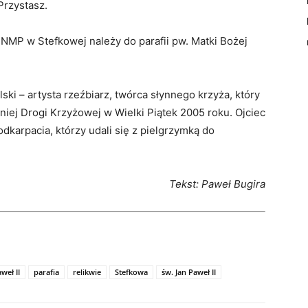
Przystasz.
 NMP w Stefkowej należy do parafii pw. Matki Bożej
ski – artysta rzeźbiarz, twórca słynnego krzyża, który
niej Drogi Krzyżowej w Wielki Piątek 2005 roku. Ojciec
karpacia, którzy udali się z pielgrzymką do
Tekst: Paweł Bugira
weł II
parafia
relikwie
Stefkowa
św. Jan Paweł II